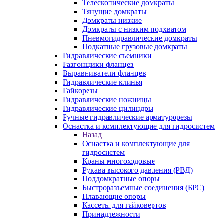
Телескопические домкраты
Тянущие домкраты
Домкраты низкие
Домкраты с низким подхватом
Пневмогидравлические домкраты
Подкатные грузовые домкраты
Гидравлические съемники
Разгонщики фланцев
Выравниватели фланцев
Гидравлические клинья
Гайкорезы
Гидравлические ножницы
Гидравлические цилиндры
Ручные гидравлические арматурорезы
Оснастка и комплектующие для гидросистем
Назад
Оснастка и комплектующие для
гидросистем
Краны многоходовые
Рукава высокого давления (РВД)
Поддомкратные опоры
Быстроразъемные соединения (БРС)
Плавающие опоры
Кассеты для гайковертов
Принадлежности