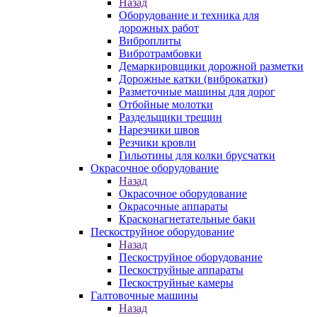
Назад
Оборудование и техника для
дорожных работ
Виброплиты
Вибротрамбовки
Демаркировщики дорожной разметки
Дорожные катки (виброкатки)
Разметочные машины для дорог
Отбойные молотки
Раздельщики трещин
Нарезчики швов
Резчики кровли
Гильотины для колки брусчатки
Окрасочное оборудование
Назад
Окрасочное оборудование
Окрасочные аппараты
Красконагнетательные баки
Пескоструйное оборудование
Назад
Пескоструйное оборудование
Пескоструйные аппараты
Пескоструйные камеры
Галтовочные машины
Назад