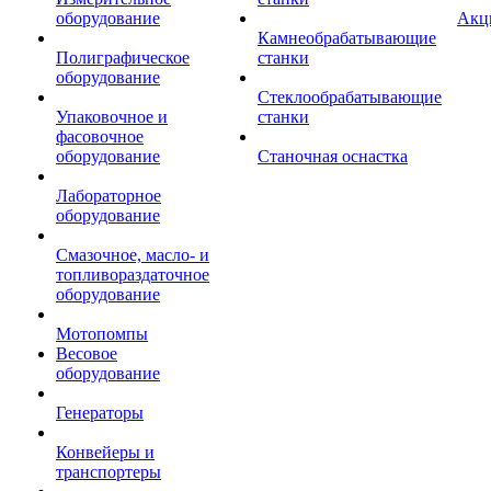
оборудование
Акц
Камнеобрабатывающие
Полиграфическое
станки
оборудование
Стеклообрабатывающие
Упаковочное и
станки
фасовочное
оборудование
Станочная оснастка
Лабораторное
оборудование
Смазочное, масло- и
топливораздаточное
оборудование
Мотопомпы
Весовое
оборудование
Генераторы
Конвейеры и
транспортеры