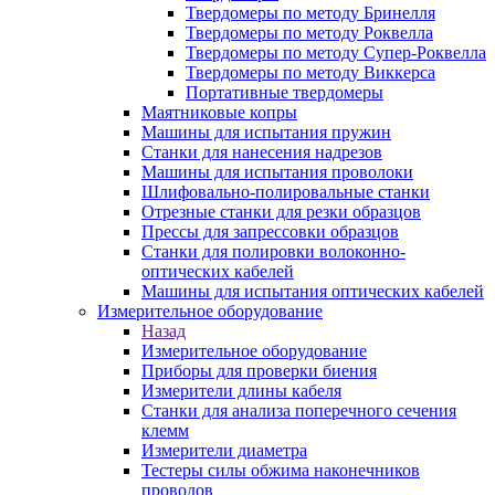
Твердомеры по методу Бринелля
Твердомеры по методу Роквелла
Твердомеры по методу Супер-Роквелла
Твердомеры по методу Виккерса
Портативные твердомеры
Маятниковые копры
Машины для испытания пружин
Станки для нанесения надрезов
Машины для испытания проволоки
Шлифовально-полировальные станки
Отрезные станки для резки образцов
Прессы для запрессовки образцов
Станки для полировки волоконно-
оптических кабелей
Машины для испытания оптических кабелей
Измерительное оборудование
Назад
Измерительное оборудование
Приборы для проверки биения
Измерители длины кабеля
Станки для анализа поперечного сечения
клемм
Измерители диаметра
Тестеры силы обжима наконечников
проводов