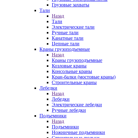
Грузовые захваты
Тали
Назад
Тали
Электрические тали
Ручные тали
Канатные тали
Цепные тали
Краны грузоподъемные
Назад
Краны грузоподъемные
Козловые краны
Консольные краны
Кран-балки (мостовые краны)
Строительные краны
Лебедки
Назад
Лебедки
Электрические лебедки
Ручные лебедки
Подъемники
Назад
Подъемники
Ножничные подъемники
Строительные люльки