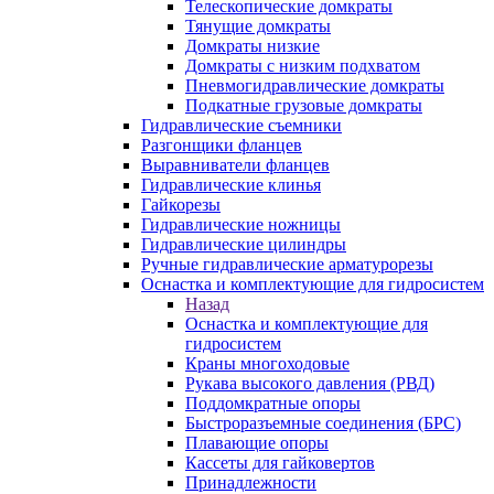
Телескопические домкраты
Тянущие домкраты
Домкраты низкие
Домкраты с низким подхватом
Пневмогидравлические домкраты
Подкатные грузовые домкраты
Гидравлические съемники
Разгонщики фланцев
Выравниватели фланцев
Гидравлические клинья
Гайкорезы
Гидравлические ножницы
Гидравлические цилиндры
Ручные гидравлические арматурорезы
Оснастка и комплектующие для гидросистем
Назад
Оснастка и комплектующие для
гидросистем
Краны многоходовые
Рукава высокого давления (РВД)
Поддомкратные опоры
Быстроразъемные соединения (БРС)
Плавающие опоры
Кассеты для гайковертов
Принадлежности