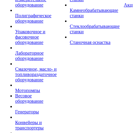
оборудование
Акц
Камнеобрабатывающие
Полиграфическое
станки
оборудование
Стеклообрабатывающие
Упаковочное и
станки
фасовочное
оборудование
Станочная оснастка
Лабораторное
оборудование
Смазочное, масло- и
топливораздаточное
оборудование
Мотопомпы
Весовое
оборудование
Генераторы
Конвейеры и
транспортеры