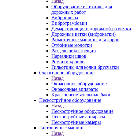
Назад
Оборудование и техника для
дорожных работ
Виброплиты
Вибротрамбовки
Демаркировщики дорожной разметки
Дорожные катки (виброкатки)
Разметочные машины для дорог
Отбойные молотки
Раздельщики трещин
Нарезчики швов
Резчики кровли
Гильотины для колки брусчатки
Окрасочное оборудование
Назад
Окрасочное оборудование
Окрасочные аппараты
Красконагнетательные баки
Пескоструйное оборудование
Назад
Пескоструйное оборудование
Пескоструйные аппараты
Пескоструйные камеры
Галтовочные машины
Назад