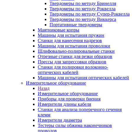
Твердомеры по методу Бринелля
Твердомеры по методу Роквелла
Твердомеры по методу Супер-Роквелла
Твердомеры по методу Виккерса
Портативные твердомеры
Маятниковые копры
Машины для испытания пружин
Станки для нанесения надрезов
Машины для испытания проволоки
Шлифовально-полировальные станки
Отрезные станки для резки образцов
Прессы для запрессовки образцов
Станки для полировки волоконно-
оптических кабелей
Машины для испытания оптических кабелей
Измерительное оборудование
Назад
Измерительное оборудование
Приборы для проверки биения
Измерители длины кабеля
Станки для анализа поперечного сечения
клемм
Измерители диаметра
Тестеры силы обжима наконечников
проводов