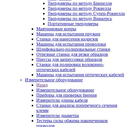
Твердомеры по методу Бринелля
Твердомеры по методу Роквелла
Твердомеры по методу Супер-Роквелла
Твердомеры по методу Виккерса
Портативные твердомеры
Маятниковые копры
Машины для испытания пружин
Станки для нанесения надрезов
Машины для испытания проволоки
Шлифовально-полировальные станки
Отрезные станки для резки образцов
Прессы для запрессовки образцов
Станки для полировки волоконно-
оптических кабелей
Машины для испытания оптических кабелей
Измерительное оборудование
Назад
Измерительное оборудование
Приборы для проверки биения
Измерители длины кабеля
Станки для анализа поперечного сечения
клемм
Измерители диаметра
Тестеры силы обжима наконечников
проводов