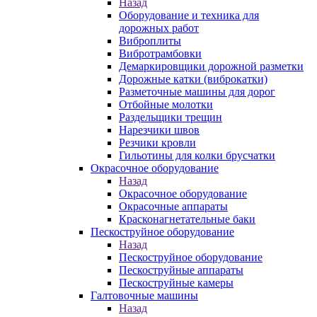
Назад
Оборудование и техника для
дорожных работ
Виброплиты
Вибротрамбовки
Демаркировщики дорожной разметки
Дорожные катки (виброкатки)
Разметочные машины для дорог
Отбойные молотки
Раздельщики трещин
Нарезчики швов
Резчики кровли
Гильотины для колки брусчатки
Окрасочное оборудование
Назад
Окрасочное оборудование
Окрасочные аппараты
Красконагнетательные баки
Пескоструйное оборудование
Назад
Пескоструйное оборудование
Пескоструйные аппараты
Пескоструйные камеры
Галтовочные машины
Назад