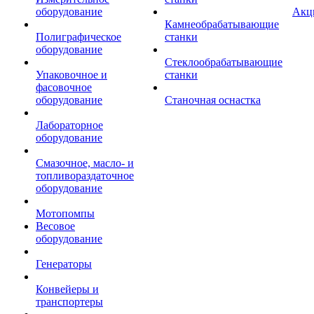
оборудование
Акц
Камнеобрабатывающие
Полиграфическое
станки
оборудование
Стеклообрабатывающие
Упаковочное и
станки
фасовочное
оборудование
Станочная оснастка
Лабораторное
оборудование
Смазочное, масло- и
топливораздаточное
оборудование
Мотопомпы
Весовое
оборудование
Генераторы
Конвейеры и
транспортеры