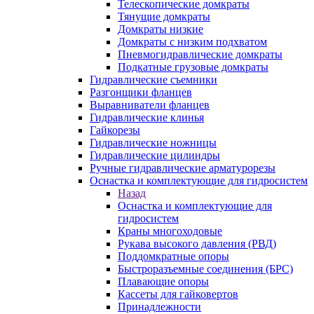
Телескопические домкраты
Тянущие домкраты
Домкраты низкие
Домкраты с низким подхватом
Пневмогидравлические домкраты
Подкатные грузовые домкраты
Гидравлические съемники
Разгонщики фланцев
Выравниватели фланцев
Гидравлические клинья
Гайкорезы
Гидравлические ножницы
Гидравлические цилиндры
Ручные гидравлические арматурорезы
Оснастка и комплектующие для гидросистем
Назад
Оснастка и комплектующие для
гидросистем
Краны многоходовые
Рукава высокого давления (РВД)
Поддомкратные опоры
Быстроразъемные соединения (БРС)
Плавающие опоры
Кассеты для гайковертов
Принадлежности