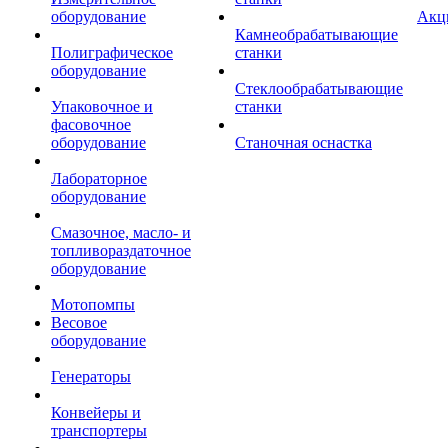
оборудование
Акц
Камнеобрабатывающие
Полиграфическое
станки
оборудование
Стеклообрабатывающие
Упаковочное и
станки
фасовочное
оборудование
Станочная оснастка
Лабораторное
оборудование
Смазочное, масло- и
топливораздаточное
оборудование
Мотопомпы
Весовое
оборудование
Генераторы
Конвейеры и
транспортеры