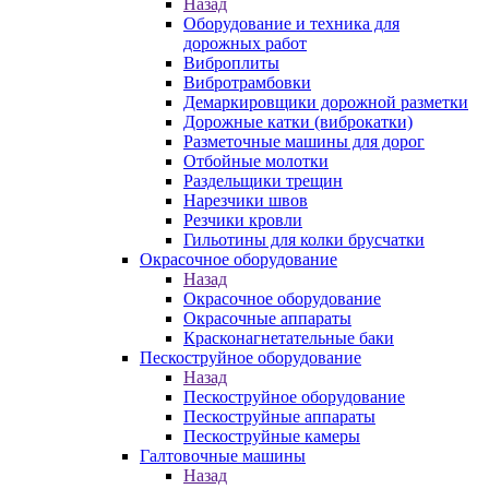
Назад
Оборудование и техника для
дорожных работ
Виброплиты
Вибротрамбовки
Демаркировщики дорожной разметки
Дорожные катки (виброкатки)
Разметочные машины для дорог
Отбойные молотки
Раздельщики трещин
Нарезчики швов
Резчики кровли
Гильотины для колки брусчатки
Окрасочное оборудование
Назад
Окрасочное оборудование
Окрасочные аппараты
Красконагнетательные баки
Пескоструйное оборудование
Назад
Пескоструйное оборудование
Пескоструйные аппараты
Пескоструйные камеры
Галтовочные машины
Назад