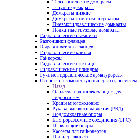
Телескопические домкраты
Тянущие домкраты
Домкраты низкие
Домкраты с низким подхватом
Пневмогидравлические домкраты
Подкатные грузовые домкраты
Гидравлические съемники
Разгонщики фланцев
Выравниватели фланцев
Гидравлические клинья
Гайкорезы
Гидравлические ножницы
Гидравлические цилиндры
Ручные гидравлические арматурорезы
Оснастка и комплектующие для гидросистем
Назад
Оснастка и комплектующие для
гидросистем
Краны многоходовые
Рукава высокого давления (РВД)
Поддомкратные опоры
Быстроразъемные соединения (БРС)
Плавающие опоры
Кассеты для гайковертов
Принадлежности