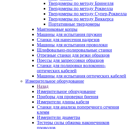
Твердомеры по методу Бринелля
Твердомеры по методу Роквелла
Твердомеры по методу Супер-Роквелла
Твердомеры по методу Виккерса
Портативные твердомеры
Маятниковые копры
Машины для испытания пружин
Станки для нанесения надрезов
Машины для испытания проволоки
Шлифовально-полировальные станки
Отрезные станки для резки образцов
Прессы для запрессовки образцов
Станки для полировки волоконно-
оптических кабелей
Машины для испытания оптических кабелей
Измерительное оборудование
Назад
Измерительное оборудование
Приборы для проверки биения
Измерители длины кабеля
Станки для анализа поперечного сечения
клемм
Измерители диаметра
Тестеры силы обжима наконечников
проводов