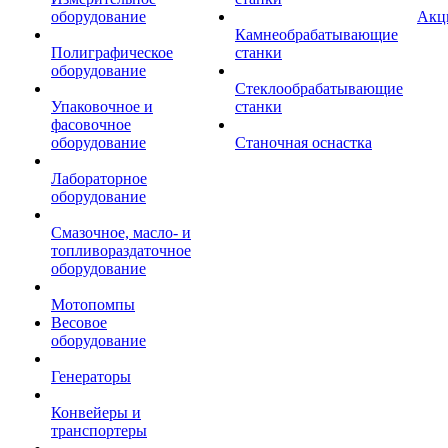
оборудование
Акц
Камнеобрабатывающие
Полиграфическое
станки
оборудование
Стеклообрабатывающие
Упаковочное и
станки
фасовочное
оборудование
Станочная оснастка
Лабораторное
оборудование
Смазочное, масло- и
топливораздаточное
оборудование
Мотопомпы
Весовое
оборудование
Генераторы
Конвейеры и
транспортеры