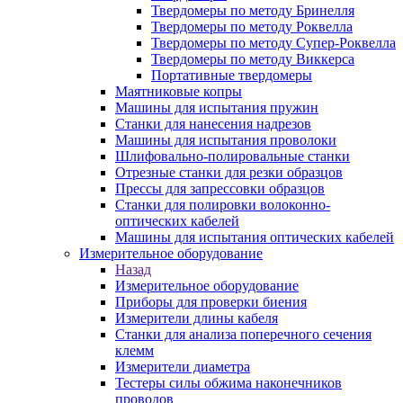
Твердомеры по методу Бринелля
Твердомеры по методу Роквелла
Твердомеры по методу Супер-Роквелла
Твердомеры по методу Виккерса
Портативные твердомеры
Маятниковые копры
Машины для испытания пружин
Станки для нанесения надрезов
Машины для испытания проволоки
Шлифовально-полировальные станки
Отрезные станки для резки образцов
Прессы для запрессовки образцов
Станки для полировки волоконно-
оптических кабелей
Машины для испытания оптических кабелей
Измерительное оборудование
Назад
Измерительное оборудование
Приборы для проверки биения
Измерители длины кабеля
Станки для анализа поперечного сечения
клемм
Измерители диаметра
Тестеры силы обжима наконечников
проводов