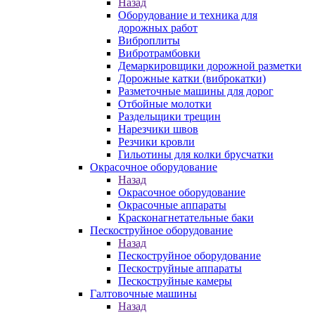
Назад
Оборудование и техника для
дорожных работ
Виброплиты
Вибротрамбовки
Демаркировщики дорожной разметки
Дорожные катки (виброкатки)
Разметочные машины для дорог
Отбойные молотки
Раздельщики трещин
Нарезчики швов
Резчики кровли
Гильотины для колки брусчатки
Окрасочное оборудование
Назад
Окрасочное оборудование
Окрасочные аппараты
Красконагнетательные баки
Пескоструйное оборудование
Назад
Пескоструйное оборудование
Пескоструйные аппараты
Пескоструйные камеры
Галтовочные машины
Назад