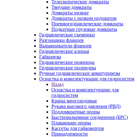
Телескопические домкраты
Тянущие домкраты
Домкраты низкие
Домкраты с низким подхватом
Пневмогидравлические домкраты
Подкатные грузовые домкраты
Гидравлические съемники
Разгонщики фланцев
Выравниватели фланцев
Гидравлические клинья
Гайкорезы
Гидравлические ножницы
Гидравлические цилиндры
Ручные гидравлические арматурорезы
Оснастка и комплектующие для гидросистем
Назад
Оснастка и комплектующие для
гидросистем
Краны многоходовые
Рукава высокого давления (РВД)
Поддомкратные опоры
Быстроразъемные соединения (БРС)
Плавающие опоры
Кассеты для гайковертов
Принадлежности