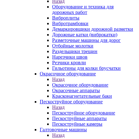
Назад
Оборудование и техника для
дорожных работ
Виброплиты
Вибротрамбовки
Демаркировщики дорожной разметки
Дорожные катки (виброкатки)
Разметочные машины для дорог
Отбойные молотки
Раздельщики трещин
Нарезчики швов
Резчики кровли
Гильотины для колки брусчатки
Окрасочное оборудование
Назад
Окрасочное оборудование
Окрасочные аппараты
Красконагнетательные баки
Пескоструйное оборудование
Назад
Пескоструйное оборудование
Пескоструйные аппараты
Пескоструйные камеры
Галтовочные машины
Назад