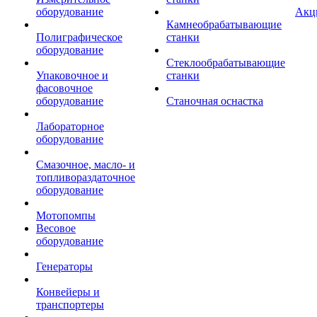
оборудование
Акц
Камнеобрабатывающие
Полиграфическое
станки
оборудование
Стеклообрабатывающие
Упаковочное и
станки
фасовочное
оборудование
Станочная оснастка
Лабораторное
оборудование
Смазочное, масло- и
топливораздаточное
оборудование
Мотопомпы
Весовое
оборудование
Генераторы
Конвейеры и
транспортеры