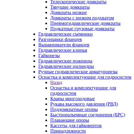
Телескопические домкраты
Тянущие домкраты
Домкраты низкие
Домкраты с низким подхватом
Пневмогидравлические домкраты
Подкатные грузовые домкраты
Гидравлические съемники
Разгонщики фланцев
Выравниватели фланцев
Гидравлические клинья
Гайкорезы
Гидравлические ножницы
Гидравлические цилиндры
Ручные гидравлические арматурорезы
Оснастка и комплектующие для гидросистем
Назад
Оснастка и комплектующие для
гидросистем
Краны многоходовые
Рукава высокого давления (РВД)
Поддомкратные опоры
Быстроразъемные соединения (БРС)
Плавающие опоры
Кассеты для гайковертов
Принадлежности