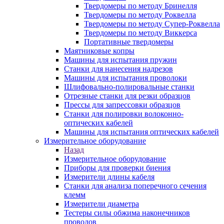
Твердомеры по методу Бринелля
Твердомеры по методу Роквелла
Твердомеры по методу Супер-Роквелла
Твердомеры по методу Виккерса
Портативные твердомеры
Маятниковые копры
Машины для испытания пружин
Станки для нанесения надрезов
Машины для испытания проволоки
Шлифовально-полировальные станки
Отрезные станки для резки образцов
Прессы для запрессовки образцов
Станки для полировки волоконно-
оптических кабелей
Машины для испытания оптических кабелей
Измерительное оборудование
Назад
Измерительное оборудование
Приборы для проверки биения
Измерители длины кабеля
Станки для анализа поперечного сечения
клемм
Измерители диаметра
Тестеры силы обжима наконечников
проводов