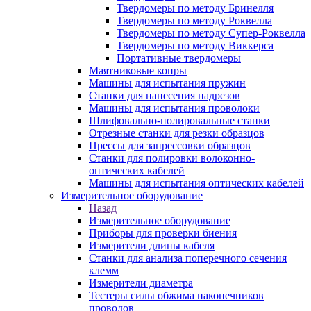
Твердомеры по методу Бринелля
Твердомеры по методу Роквелла
Твердомеры по методу Супер-Роквелла
Твердомеры по методу Виккерса
Портативные твердомеры
Маятниковые копры
Машины для испытания пружин
Станки для нанесения надрезов
Машины для испытания проволоки
Шлифовально-полировальные станки
Отрезные станки для резки образцов
Прессы для запрессовки образцов
Станки для полировки волоконно-
оптических кабелей
Машины для испытания оптических кабелей
Измерительное оборудование
Назад
Измерительное оборудование
Приборы для проверки биения
Измерители длины кабеля
Станки для анализа поперечного сечения
клемм
Измерители диаметра
Тестеры силы обжима наконечников
проводов