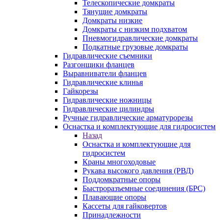
Телескопические домкраты
Тянущие домкраты
Домкраты низкие
Домкраты с низким подхватом
Пневмогидравлические домкраты
Подкатные грузовые домкраты
Гидравлические съемники
Разгонщики фланцев
Выравниватели фланцев
Гидравлические клинья
Гайкорезы
Гидравлические ножницы
Гидравлические цилиндры
Ручные гидравлические арматурорезы
Оснастка и комплектующие для гидросистем
Назад
Оснастка и комплектующие для
гидросистем
Краны многоходовые
Рукава высокого давления (РВД)
Поддомкратные опоры
Быстроразъемные соединения (БРС)
Плавающие опоры
Кассеты для гайковертов
Принадлежности