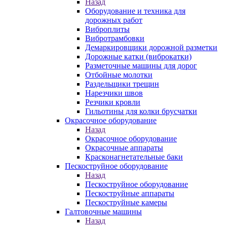
Назад
Оборудование и техника для
дорожных работ
Виброплиты
Вибротрамбовки
Демаркировщики дорожной разметки
Дорожные катки (виброкатки)
Разметочные машины для дорог
Отбойные молотки
Раздельщики трещин
Нарезчики швов
Резчики кровли
Гильотины для колки брусчатки
Окрасочное оборудование
Назад
Окрасочное оборудование
Окрасочные аппараты
Красконагнетательные баки
Пескоструйное оборудование
Назад
Пескоструйное оборудование
Пескоструйные аппараты
Пескоструйные камеры
Галтовочные машины
Назад