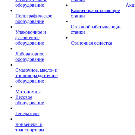
оборудование
Акц
Камнеобрабатывающие
Полиграфическое
станки
оборудование
Стеклообрабатывающие
Упаковочное и
станки
фасовочное
оборудование
Станочная оснастка
Лабораторное
оборудование
Смазочное, масло- и
топливораздаточное
оборудование
Мотопомпы
Весовое
оборудование
Генераторы
Конвейеры и
транспортеры