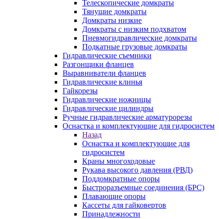
Телескопические домкраты
Тянущие домкраты
Домкраты низкие
Домкраты с низким подхватом
Пневмогидравлические домкраты
Подкатные грузовые домкраты
Гидравлические съемники
Разгонщики фланцев
Выравниватели фланцев
Гидравлические клинья
Гайкорезы
Гидравлические ножницы
Гидравлические цилиндры
Ручные гидравлические арматурорезы
Оснастка и комплектующие для гидросистем
Назад
Оснастка и комплектующие для
гидросистем
Краны многоходовые
Рукава высокого давления (РВД)
Поддомкратные опоры
Быстроразъемные соединения (БРС)
Плавающие опоры
Кассеты для гайковертов
Принадлежности