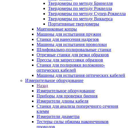
Твердомеры по методу Бринелля
Твердомеры по методу Роквелла
Твердомеры по методу Супер-Роквелла
Твердомеры по методу Виккерса
Портативные твердомеры
Маятниковые копры
Машины для испытания пружин
Станки для нанесения надрезов
Машины для испытания проволоки
Шлифовально-полировальные станки
Отрезные станки для резки образцов
Прессы для запрессовки образцов
Станки для полировки волоконно-
оптических кабелей
Машины для испытания оптических кабелей
Измерительное оборудование
Назад
Измерительное оборудование
Приборы для проверки биения
Измерители длины кабеля
Станки для анализа поперечного сечения
клемм
Измерители диаметра
Тестеры силы обжима наконечников
проводов