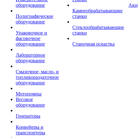
оборудование
Акц
Камнеобрабатывающие
Полиграфическое
станки
оборудование
Стеклообрабатывающие
Упаковочное и
станки
фасовочное
оборудование
Станочная оснастка
Лабораторное
оборудование
Смазочное, масло- и
топливораздаточное
оборудование
Мотопомпы
Весовое
оборудование
Генераторы
Конвейеры и
транспортеры