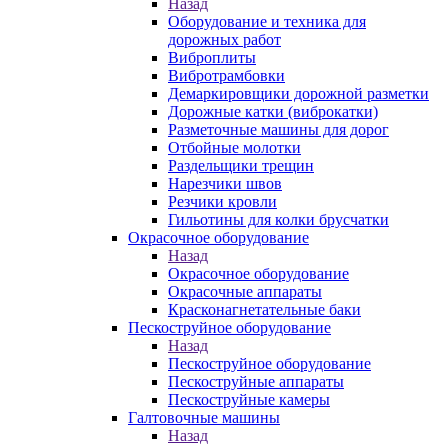
Назад
Оборудование и техника для
дорожных работ
Виброплиты
Вибротрамбовки
Демаркировщики дорожной разметки
Дорожные катки (виброкатки)
Разметочные машины для дорог
Отбойные молотки
Раздельщики трещин
Нарезчики швов
Резчики кровли
Гильотины для колки брусчатки
Окрасочное оборудование
Назад
Окрасочное оборудование
Окрасочные аппараты
Красконагнетательные баки
Пескоструйное оборудование
Назад
Пескоструйное оборудование
Пескоструйные аппараты
Пескоструйные камеры
Галтовочные машины
Назад