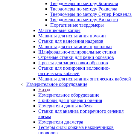
Твердомеры по методу Бринелля
Твердомеры по методу Роквелла
Твердомеры по методу Супер-Роквелла
Твердомеры по методу Виккерса
Портативные твердомеры
Маятниковые копры
Машины для испытания пружин
Станки для нанесения надрезов
Машины для испытания проволоки
Шлифовально-полировальные станки
Отрезные станки для резки образцов
Прессы для запрессовки образцов
Станки для полировки волоконно-
оптических кабелей
Машины для испытания оптических кабелей
Измерительное оборудование
Назад
Измерительное оборудование
Приборы для проверки биения
Измерители длины кабеля
Станки для анализа поперечного сечения
клемм
Измерители диаметра
Тестеры силы обжима наконечников
проводов