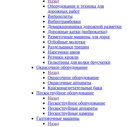
Назад
Оборудование и техника для
дорожных работ
Виброплиты
Вибротрамбовки
Демаркировщики дорожной разметки
Дорожные катки (виброкатки)
Разметочные машины для дорог
Отбойные молотки
Раздельщики трещин
Нарезчики швов
Резчики кровли
Гильотины для колки брусчатки
Окрасочное оборудование
Назад
Окрасочное оборудование
Окрасочные аппараты
Красконагнетательные баки
Пескоструйное оборудование
Назад
Пескоструйное оборудование
Пескоструйные аппараты
Пескоструйные камеры
Галтовочные машины
Назад