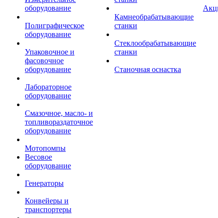
оборудование
Акц
Камнеобрабатывающие
Полиграфическое
станки
оборудование
Стеклообрабатывающие
Упаковочное и
станки
фасовочное
оборудование
Станочная оснастка
Лабораторное
оборудование
Смазочное, масло- и
топливораздаточное
оборудование
Мотопомпы
Весовое
оборудование
Генераторы
Конвейеры и
транспортеры