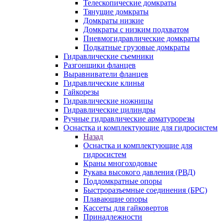
Телескопические домкраты
Тянущие домкраты
Домкраты низкие
Домкраты с низким подхватом
Пневмогидравлические домкраты
Подкатные грузовые домкраты
Гидравлические съемники
Разгонщики фланцев
Выравниватели фланцев
Гидравлические клинья
Гайкорезы
Гидравлические ножницы
Гидравлические цилиндры
Ручные гидравлические арматурорезы
Оснастка и комплектующие для гидросистем
Назад
Оснастка и комплектующие для
гидросистем
Краны многоходовые
Рукава высокого давления (РВД)
Поддомкратные опоры
Быстроразъемные соединения (БРС)
Плавающие опоры
Кассеты для гайковертов
Принадлежности