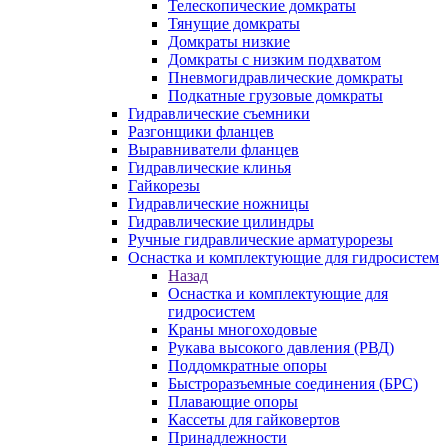
Телескопические домкраты
Тянущие домкраты
Домкраты низкие
Домкраты с низким подхватом
Пневмогидравлические домкраты
Подкатные грузовые домкраты
Гидравлические съемники
Разгонщики фланцев
Выравниватели фланцев
Гидравлические клинья
Гайкорезы
Гидравлические ножницы
Гидравлические цилиндры
Ручные гидравлические арматурорезы
Оснастка и комплектующие для гидросистем
Назад
Оснастка и комплектующие для
гидросистем
Краны многоходовые
Рукава высокого давления (РВД)
Поддомкратные опоры
Быстроразъемные соединения (БРС)
Плавающие опоры
Кассеты для гайковертов
Принадлежности