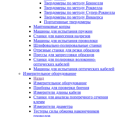
Твердомеры по методу Бринелля
Твердомеры по методу Роквелла
Твердомеры по методу Супер-Роквелла
Твердомеры по методу Виккерса
Портативные твердомеры
Маятниковые копры
Машины для испытания пружин
Станки для нанесения надрезов
Машины для испытания проволоки
Шлифовально-полировальные станки
Отрезные станки для резки образцов
Прессы для запрессовки образцов
Станки для полировки волоконно-
оптических кабелей
Машины для испытания оптических кабелей
Измерительное оборудование
Назад
Измерительное оборудование
Приборы для проверки биения
Измерители длины кабеля
Станки для анализа поперечного сечения
клемм
Измерители диаметра
Тестеры силы обжима наконечников
проводов