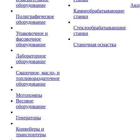
оборудование
Акц
Камнеобрабатывающие
Полиграфическое
станки
оборудование
Стеклообрабатывающие
Упаковочное и
станки
фасовочное
оборудование
Станочная оснастка
Лабораторное
оборудование
Смазочное, масло- и
топливораздаточное
оборудование
Мотопомпы
Весовое
оборудование
Генераторы
Конвейеры и
транспортеры