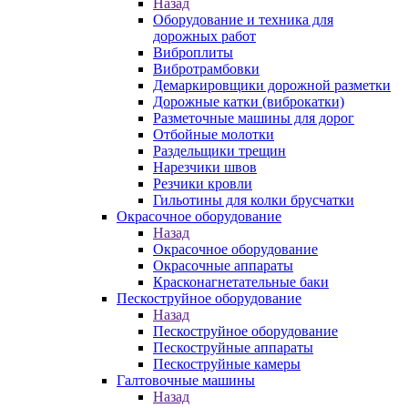
Назад
Оборудование и техника для
дорожных работ
Виброплиты
Вибротрамбовки
Демаркировщики дорожной разметки
Дорожные катки (виброкатки)
Разметочные машины для дорог
Отбойные молотки
Раздельщики трещин
Нарезчики швов
Резчики кровли
Гильотины для колки брусчатки
Окрасочное оборудование
Назад
Окрасочное оборудование
Окрасочные аппараты
Красконагнетательные баки
Пескоструйное оборудование
Назад
Пескоструйное оборудование
Пескоструйные аппараты
Пескоструйные камеры
Галтовочные машины
Назад