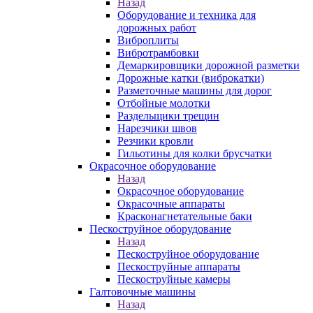
Назад
Оборудование и техника для
дорожных работ
Виброплиты
Вибротрамбовки
Демаркировщики дорожной разметки
Дорожные катки (виброкатки)
Разметочные машины для дорог
Отбойные молотки
Раздельщики трещин
Нарезчики швов
Резчики кровли
Гильотины для колки брусчатки
Окрасочное оборудование
Назад
Окрасочное оборудование
Окрасочные аппараты
Красконагнетательные баки
Пескоструйное оборудование
Назад
Пескоструйное оборудование
Пескоструйные аппараты
Пескоструйные камеры
Галтовочные машины
Назад