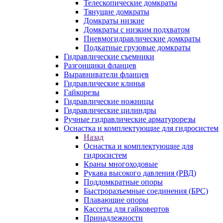
Телескопические домкраты
Тянущие домкраты
Домкраты низкие
Домкраты с низким подхватом
Пневмогидравлические домкраты
Подкатные грузовые домкраты
Гидравлические съемники
Разгонщики фланцев
Выравниватели фланцев
Гидравлические клинья
Гайкорезы
Гидравлические ножницы
Гидравлические цилиндры
Ручные гидравлические арматурорезы
Оснастка и комплектующие для гидросистем
Назад
Оснастка и комплектующие для
гидросистем
Краны многоходовые
Рукава высокого давления (РВД)
Поддомкратные опоры
Быстроразъемные соединения (БРС)
Плавающие опоры
Кассеты для гайковертов
Принадлежности