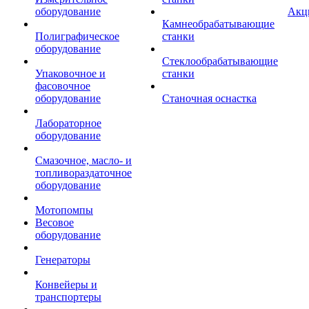
оборудование
Акц
Камнеобрабатывающие
Полиграфическое
станки
оборудование
Стеклообрабатывающие
Упаковочное и
станки
фасовочное
оборудование
Станочная оснастка
Лабораторное
оборудование
Смазочное, масло- и
топливораздаточное
оборудование
Мотопомпы
Весовое
оборудование
Генераторы
Конвейеры и
транспортеры