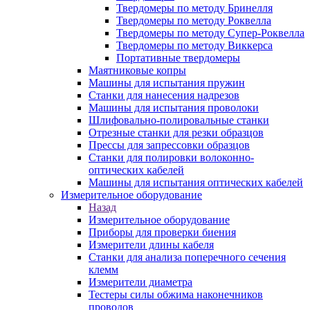
Твердомеры по методу Бринелля
Твердомеры по методу Роквелла
Твердомеры по методу Супер-Роквелла
Твердомеры по методу Виккерса
Портативные твердомеры
Маятниковые копры
Машины для испытания пружин
Станки для нанесения надрезов
Машины для испытания проволоки
Шлифовально-полировальные станки
Отрезные станки для резки образцов
Прессы для запрессовки образцов
Станки для полировки волоконно-
оптических кабелей
Машины для испытания оптических кабелей
Измерительное оборудование
Назад
Измерительное оборудование
Приборы для проверки биения
Измерители длины кабеля
Станки для анализа поперечного сечения
клемм
Измерители диаметра
Тестеры силы обжима наконечников
проводов