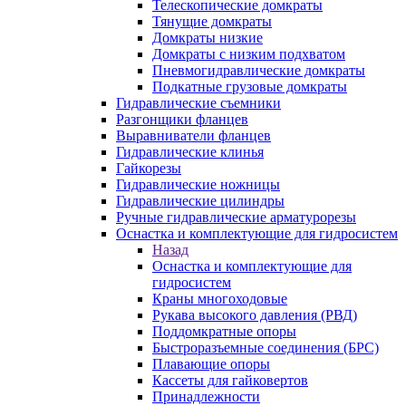
Телескопические домкраты
Тянущие домкраты
Домкраты низкие
Домкраты с низким подхватом
Пневмогидравлические домкраты
Подкатные грузовые домкраты
Гидравлические съемники
Разгонщики фланцев
Выравниватели фланцев
Гидравлические клинья
Гайкорезы
Гидравлические ножницы
Гидравлические цилиндры
Ручные гидравлические арматурорезы
Оснастка и комплектующие для гидросистем
Назад
Оснастка и комплектующие для
гидросистем
Краны многоходовые
Рукава высокого давления (РВД)
Поддомкратные опоры
Быстроразъемные соединения (БРС)
Плавающие опоры
Кассеты для гайковертов
Принадлежности