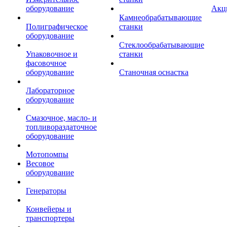
оборудование
Акц
Камнеобрабатывающие
Полиграфическое
станки
оборудование
Стеклообрабатывающие
Упаковочное и
станки
фасовочное
оборудование
Станочная оснастка
Лабораторное
оборудование
Смазочное, масло- и
топливораздаточное
оборудование
Мотопомпы
Весовое
оборудование
Генераторы
Конвейеры и
транспортеры