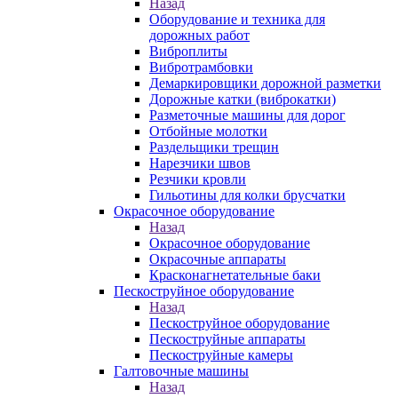
Назад
Оборудование и техника для
дорожных работ
Виброплиты
Вибротрамбовки
Демаркировщики дорожной разметки
Дорожные катки (виброкатки)
Разметочные машины для дорог
Отбойные молотки
Раздельщики трещин
Нарезчики швов
Резчики кровли
Гильотины для колки брусчатки
Окрасочное оборудование
Назад
Окрасочное оборудование
Окрасочные аппараты
Красконагнетательные баки
Пескоструйное оборудование
Назад
Пескоструйное оборудование
Пескоструйные аппараты
Пескоструйные камеры
Галтовочные машины
Назад