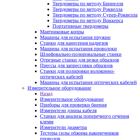
Твердомеры по методу Бринелля
Твердомеры по методу Роквелла
Твердомеры по методу Супер-Роквелла
Твердомеры по методу Виккерса
Портативные твердомеры
Маятниковые копры
Машины для испытания пружин
Станки для нанесения надрезов
Машины для испытания проволоки
Шлифовально-полировальные станки
Отрезные станки для резки образцов
Прессы для запрессовки образцов
Станки для полировки волоконно-
оптических кабелей
Машины для испытания оптических кабелей
Измерительное оборудование
Назад
Измерительное оборудование
Приборы для проверки биения
Измерители длины кабеля
Станки для анализа поперечного сечения
клемм
Измерители диаметра
Тестеры силы обжима наконечников
проводов