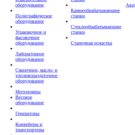
оборудование
Акц
Камнеобрабатывающие
Полиграфическое
станки
оборудование
Стеклообрабатывающие
Упаковочное и
станки
фасовочное
оборудование
Станочная оснастка
Лабораторное
оборудование
Смазочное, масло- и
топливораздаточное
оборудование
Мотопомпы
Весовое
оборудование
Генераторы
Конвейеры и
транспортеры