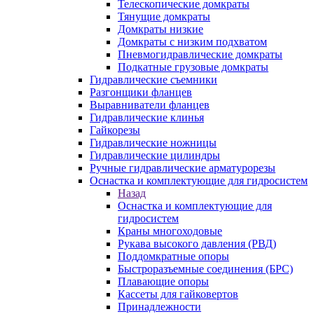
Телескопические домкраты
Тянущие домкраты
Домкраты низкие
Домкраты с низким подхватом
Пневмогидравлические домкраты
Подкатные грузовые домкраты
Гидравлические съемники
Разгонщики фланцев
Выравниватели фланцев
Гидравлические клинья
Гайкорезы
Гидравлические ножницы
Гидравлические цилиндры
Ручные гидравлические арматурорезы
Оснастка и комплектующие для гидросистем
Назад
Оснастка и комплектующие для
гидросистем
Краны многоходовые
Рукава высокого давления (РВД)
Поддомкратные опоры
Быстроразъемные соединения (БРС)
Плавающие опоры
Кассеты для гайковертов
Принадлежности