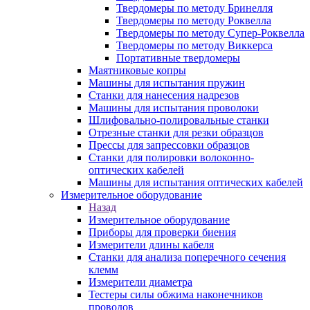
Твердомеры по методу Бринелля
Твердомеры по методу Роквелла
Твердомеры по методу Супер-Роквелла
Твердомеры по методу Виккерса
Портативные твердомеры
Маятниковые копры
Машины для испытания пружин
Станки для нанесения надрезов
Машины для испытания проволоки
Шлифовально-полировальные станки
Отрезные станки для резки образцов
Прессы для запрессовки образцов
Станки для полировки волоконно-
оптических кабелей
Машины для испытания оптических кабелей
Измерительное оборудование
Назад
Измерительное оборудование
Приборы для проверки биения
Измерители длины кабеля
Станки для анализа поперечного сечения
клемм
Измерители диаметра
Тестеры силы обжима наконечников
проводов