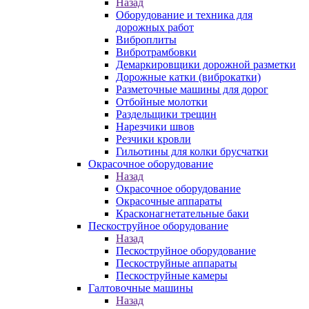
Назад
Оборудование и техника для
дорожных работ
Виброплиты
Вибротрамбовки
Демаркировщики дорожной разметки
Дорожные катки (виброкатки)
Разметочные машины для дорог
Отбойные молотки
Раздельщики трещин
Нарезчики швов
Резчики кровли
Гильотины для колки брусчатки
Окрасочное оборудование
Назад
Окрасочное оборудование
Окрасочные аппараты
Красконагнетательные баки
Пескоструйное оборудование
Назад
Пескоструйное оборудование
Пескоструйные аппараты
Пескоструйные камеры
Галтовочные машины
Назад