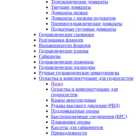
Телескопические домкраты
Тянущие домкраты
Домкраты низкие
Домкраты с низким подхватом
Пневмогидравлические домкраты
Подкатные грузовые домкраты
Гидравлические съемники
Разгонщики фланцев
Выравниватели фланцев
Гидравлические клинья
Гайкорезы
Гидравлические ножницы
Гидравлические цилиндры
Ручные гидравлические арматурорезы
Оснастка и комплектующие для гидросистем
Назад
Оснастка и комплектующие для
гидросистем
Краны многоходовые
Рукава высокого давления (РВД)
Поддомкратные опоры
Быстроразъемные соединения (БРС)
Плавающие опоры
Кассеты для гайковертов
Принадлежности