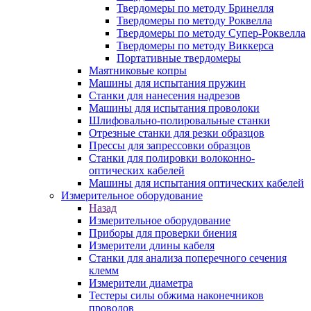
Твердомеры по методу Бринелля
Твердомеры по методу Роквелла
Твердомеры по методу Супер-Роквелла
Твердомеры по методу Виккерса
Портативные твердомеры
Маятниковые копры
Машины для испытания пружин
Станки для нанесения надрезов
Машины для испытания проволоки
Шлифовально-полировальные станки
Отрезные станки для резки образцов
Прессы для запрессовки образцов
Станки для полировки волоконно-
оптических кабелей
Машины для испытания оптических кабелей
Измерительное оборудование
Назад
Измерительное оборудование
Приборы для проверки биения
Измерители длины кабеля
Станки для анализа поперечного сечения
клемм
Измерители диаметра
Тестеры силы обжима наконечников
проводов