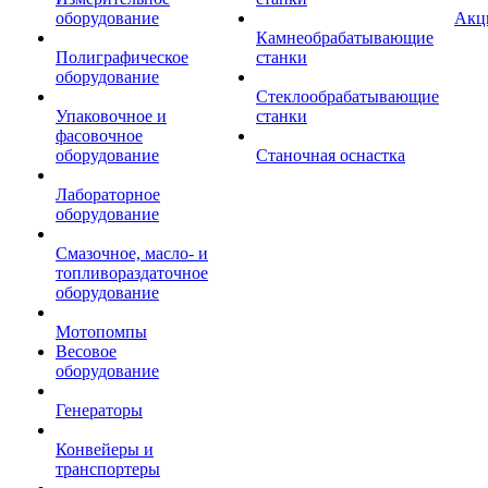
оборудование
Акц
Камнеобрабатывающие
Полиграфическое
станки
оборудование
Стеклообрабатывающие
Упаковочное и
станки
фасовочное
оборудование
Станочная оснастка
Лабораторное
оборудование
Смазочное, масло- и
топливораздаточное
оборудование
Мотопомпы
Весовое
оборудование
Генераторы
Конвейеры и
транспортеры