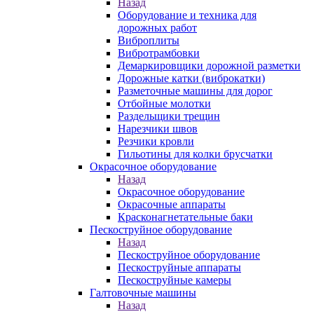
Назад
Оборудование и техника для
дорожных работ
Виброплиты
Вибротрамбовки
Демаркировщики дорожной разметки
Дорожные катки (виброкатки)
Разметочные машины для дорог
Отбойные молотки
Раздельщики трещин
Нарезчики швов
Резчики кровли
Гильотины для колки брусчатки
Окрасочное оборудование
Назад
Окрасочное оборудование
Окрасочные аппараты
Красконагнетательные баки
Пескоструйное оборудование
Назад
Пескоструйное оборудование
Пескоструйные аппараты
Пескоструйные камеры
Галтовочные машины
Назад