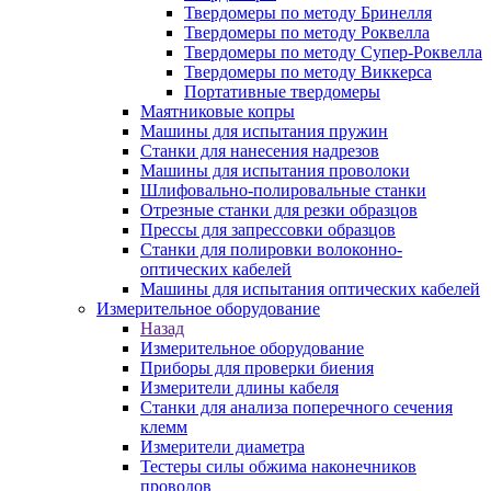
Твердомеры по методу Бринелля
Твердомеры по методу Роквелла
Твердомеры по методу Супер-Роквелла
Твердомеры по методу Виккерса
Портативные твердомеры
Маятниковые копры
Машины для испытания пружин
Станки для нанесения надрезов
Машины для испытания проволоки
Шлифовально-полировальные станки
Отрезные станки для резки образцов
Прессы для запрессовки образцов
Станки для полировки волоконно-
оптических кабелей
Машины для испытания оптических кабелей
Измерительное оборудование
Назад
Измерительное оборудование
Приборы для проверки биения
Измерители длины кабеля
Станки для анализа поперечного сечения
клемм
Измерители диаметра
Тестеры силы обжима наконечников
проводов