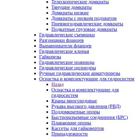
Телескопические домкраты
Тянущие домкраты
Домкраты низкие
Домкраты с низким подхватом
Пневмогидравлические домкраты
Подкатные грузовые домкраты
Гидравлические съемники
Разгонщики фланцев
Выравниватели фланцев
Гидравлические клинья
Гайкорезы
Гидравлические ножницы
Гидравлические цилиндры
Ручные гидравлические арматурорезы
Оснастка и комплектующие для гидросистем
Назад
Оснастка и комплектующие для
гидросистем
Краны многоходовые
Рукава высокого давления (РВД)
Поддомкратные опоры
Быстроразъемные соединения (БРС)
Плавающие опоры
Кассеты для гайковертов
Принадлежности