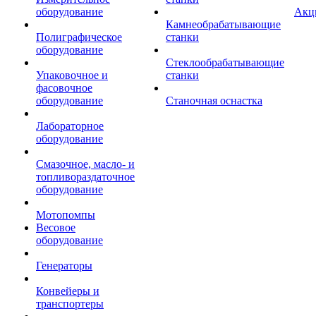
оборудование
Акц
Камнеобрабатывающие
Полиграфическое
станки
оборудование
Стеклообрабатывающие
Упаковочное и
станки
фасовочное
оборудование
Станочная оснастка
Лабораторное
оборудование
Смазочное, масло- и
топливораздаточное
оборудование
Мотопомпы
Весовое
оборудование
Генераторы
Конвейеры и
транспортеры