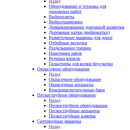
Назад
Оборудование и техника для
дорожных работ
Виброплиты
Вибротрамбовки
Демаркировщики дорожной разметки
Дорожные катки (виброкатки)
Разметочные машины для дорог
Отбойные молотки
Раздельщики трещин
Нарезчики швов
Резчики кровли
Гильотины для колки брусчатки
Окрасочное оборудование
Назад
Окрасочное оборудование
Окрасочные аппараты
Красконагнетательные баки
Пескоструйное оборудование
Назад
Пескоструйное оборудование
Пескоструйные аппараты
Пескоструйные камеры
Галтовочные машины
Назад