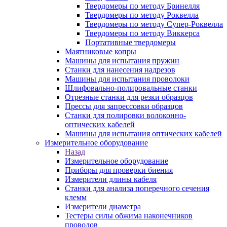
Твердомеры по методу Бринелля
Твердомеры по методу Роквелла
Твердомеры по методу Супер-Роквелла
Твердомеры по методу Виккерса
Портативные твердомеры
Маятниковые копры
Машины для испытания пружин
Станки для нанесения надрезов
Машины для испытания проволоки
Шлифовально-полировальные станки
Отрезные станки для резки образцов
Прессы для запрессовки образцов
Станки для полировки волоконно-
оптических кабелей
Машины для испытания оптических кабелей
Измерительное оборудование
Назад
Измерительное оборудование
Приборы для проверки биения
Измерители длины кабеля
Станки для анализа поперечного сечения
клемм
Измерители диаметра
Тестеры силы обжима наконечников
проводов