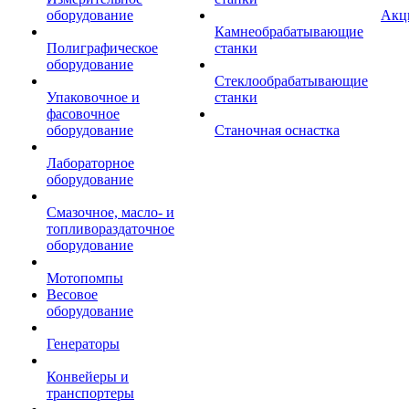
оборудование
Акц
Камнеобрабатывающие
Полиграфическое
станки
оборудование
Стеклообрабатывающие
Упаковочное и
станки
фасовочное
оборудование
Станочная оснастка
Лабораторное
оборудование
Смазочное, масло- и
топливораздаточное
оборудование
Мотопомпы
Весовое
оборудование
Генераторы
Конвейеры и
транспортеры