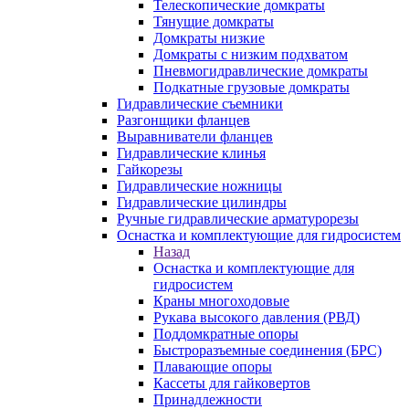
Телескопические домкраты
Тянущие домкраты
Домкраты низкие
Домкраты с низким подхватом
Пневмогидравлические домкраты
Подкатные грузовые домкраты
Гидравлические съемники
Разгонщики фланцев
Выравниватели фланцев
Гидравлические клинья
Гайкорезы
Гидравлические ножницы
Гидравлические цилиндры
Ручные гидравлические арматурорезы
Оснастка и комплектующие для гидросистем
Назад
Оснастка и комплектующие для
гидросистем
Краны многоходовые
Рукава высокого давления (РВД)
Поддомкратные опоры
Быстроразъемные соединения (БРС)
Плавающие опоры
Кассеты для гайковертов
Принадлежности