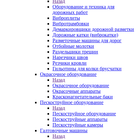
Назад
Оборудование и техника для
дорожных работ
Виброплиты
Вибротрамбовки
Демаркировщики дорожной разметки
Дорожные катки (виброкатки)
Разметочные машины для дорог
Отбойные молотки
Раздельщики трещин
Нарезчики швов
Резчики кровли
Гильотины для колки брусчатки
Окрасочное оборудование
Назад
Окрасочное оборудование
Окрасочные аппараты
Красконагнетательные баки
Пескоструйное оборудование
Назад
Пескоструйное оборудование
Пескоструйные аппараты
Пескоструйные камеры
Галтовочные машины
Назад