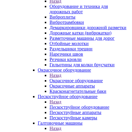
Назад
Оборудование и техника для
дорожных работ
Виброплиты
Вибротрамбовки
Демаркировщики дорожной разметки
Дорожные катки (виброкатки)
Разметочные машины для дорог
Отбойные молотки
Раздельщики трещин
Нарезчики швов
Резчики кровли
Гильотины для колки брусчатки
Окрасочное оборудование
Назад
Окрасочное оборудование
Окрасочные аппараты
Красконагнетательные баки
Пескоструйное оборудование
Назад
Пескоструйное оборудование
Пескоструйные аппараты
Пескоструйные камеры
Галтовочные машины
Назад