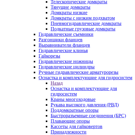
Телескопические домкраты
Тянущие домкраты
Домкраты низкие
Домкраты с низким подхватом
Пневмогидравлические домкраты
Подкатные грузовые домкраты
Гидравлические съемники
Разгонщики фланцев
Выравниватели фланцев
Гидравлические клинья
Гайкорезы
Гидравлические ножницы
Гидравлические цилиндры
Ручные гидравлические арматурорезы
Оснастка и комплектующие для гидросистем
Назад
Оснастка и комплектующие для
гидросистем
Краны многоходовые
Рукава высокого давления (РВД)
Поддомкратные опоры
Быстроразъемные соединения (БРС)
Плавающие опоры
Кассеты для гайковертов
Принадлежности