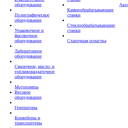
оборудование
Акц
Камнеобрабатывающие
Полиграфическое
станки
оборудование
Стеклообрабатывающие
Упаковочное и
станки
фасовочное
оборудование
Станочная оснастка
Лабораторное
оборудование
Смазочное, масло- и
топливораздаточное
оборудование
Мотопомпы
Весовое
оборудование
Генераторы
Конвейеры и
транспортеры