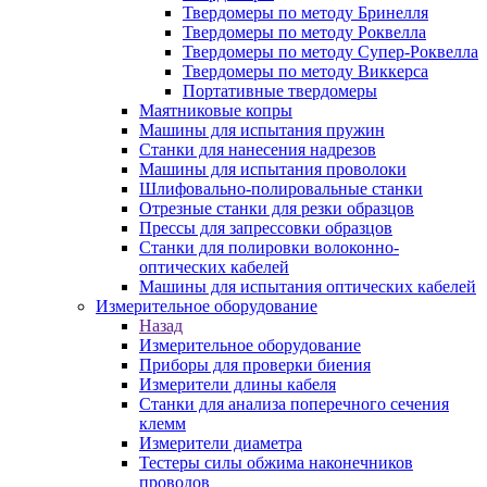
Твердомеры по методу Бринелля
Твердомеры по методу Роквелла
Твердомеры по методу Супер-Роквелла
Твердомеры по методу Виккерса
Портативные твердомеры
Маятниковые копры
Машины для испытания пружин
Станки для нанесения надрезов
Машины для испытания проволоки
Шлифовально-полировальные станки
Отрезные станки для резки образцов
Прессы для запрессовки образцов
Станки для полировки волоконно-
оптических кабелей
Машины для испытания оптических кабелей
Измерительное оборудование
Назад
Измерительное оборудование
Приборы для проверки биения
Измерители длины кабеля
Станки для анализа поперечного сечения
клемм
Измерители диаметра
Тестеры силы обжима наконечников
проводов