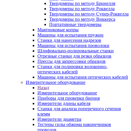
Твердомеры по методу Бринелля
Твердомеры по методу Роквелла
Твердомеры по методу Супер-Роквелла
Твердомеры по методу Виккерса
Портативные твердомеры
Маятниковые копры
Машины для испытания пружин
Станки для нанесения надрезов
Машины для испытания проволоки
Шлифовально-полировальные станки
Отрезные станки для резки образцов
Прессы для запрессовки образцов
Станки для полировки волоконно-
оптических кабелей
Машины для испытания оптических кабелей
Измерительное оборудование
Назад
Измерительное оборудование
Приборы для проверки биения
Измерители длины кабеля
Станки для анализа поперечного сечения
клемм
Измерители диаметра
Тестеры силы обжима наконечников
проводов