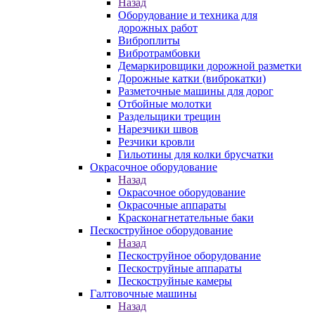
Назад
Оборудование и техника для
дорожных работ
Виброплиты
Вибротрамбовки
Демаркировщики дорожной разметки
Дорожные катки (виброкатки)
Разметочные машины для дорог
Отбойные молотки
Раздельщики трещин
Нарезчики швов
Резчики кровли
Гильотины для колки брусчатки
Окрасочное оборудование
Назад
Окрасочное оборудование
Окрасочные аппараты
Красконагнетательные баки
Пескоструйное оборудование
Назад
Пескоструйное оборудование
Пескоструйные аппараты
Пескоструйные камеры
Галтовочные машины
Назад