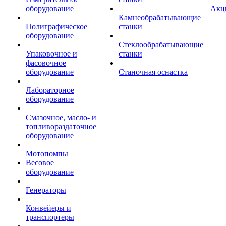
оборудование
Акц
Камнеобрабатывающие
Полиграфическое
станки
оборудование
Стеклообрабатывающие
Упаковочное и
станки
фасовочное
оборудование
Станочная оснастка
Лабораторное
оборудование
Смазочное, масло- и
топливораздаточное
оборудование
Мотопомпы
Весовое
оборудование
Генераторы
Конвейеры и
транспортеры