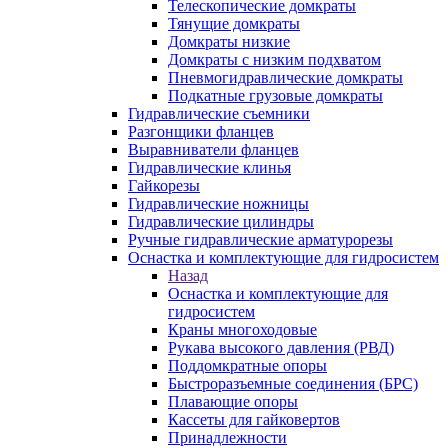
Телескопические домкраты
Тянущие домкраты
Домкраты низкие
Домкраты с низким подхватом
Пневмогидравлические домкраты
Подкатные грузовые домкраты
Гидравлические съемники
Разгонщики фланцев
Выравниватели фланцев
Гидравлические клинья
Гайкорезы
Гидравлические ножницы
Гидравлические цилиндры
Ручные гидравлические арматурорезы
Оснастка и комплектующие для гидросистем
Назад
Оснастка и комплектующие для
гидросистем
Краны многоходовые
Рукава высокого давления (РВД)
Поддомкратные опоры
Быстроразъемные соединения (БРС)
Плавающие опоры
Кассеты для гайковертов
Принадлежности