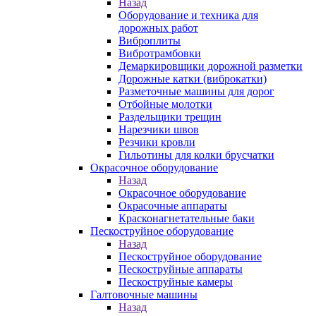
Назад
Оборудование и техника для
дорожных работ
Виброплиты
Вибротрамбовки
Демаркировщики дорожной разметки
Дорожные катки (виброкатки)
Разметочные машины для дорог
Отбойные молотки
Раздельщики трещин
Нарезчики швов
Резчики кровли
Гильотины для колки брусчатки
Окрасочное оборудование
Назад
Окрасочное оборудование
Окрасочные аппараты
Красконагнетательные баки
Пескоструйное оборудование
Назад
Пескоструйное оборудование
Пескоструйные аппараты
Пескоструйные камеры
Галтовочные машины
Назад