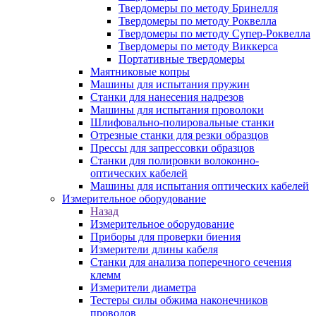
Твердомеры по методу Бринелля
Твердомеры по методу Роквелла
Твердомеры по методу Супер-Роквелла
Твердомеры по методу Виккерса
Портативные твердомеры
Маятниковые копры
Машины для испытания пружин
Станки для нанесения надрезов
Машины для испытания проволоки
Шлифовально-полировальные станки
Отрезные станки для резки образцов
Прессы для запрессовки образцов
Станки для полировки волоконно-
оптических кабелей
Машины для испытания оптических кабелей
Измерительное оборудование
Назад
Измерительное оборудование
Приборы для проверки биения
Измерители длины кабеля
Станки для анализа поперечного сечения
клемм
Измерители диаметра
Тестеры силы обжима наконечников
проводов