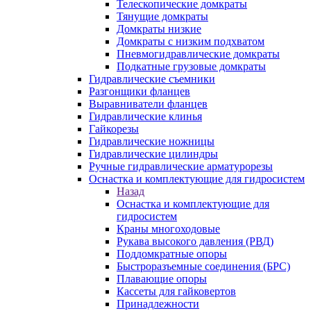
Телескопические домкраты
Тянущие домкраты
Домкраты низкие
Домкраты с низким подхватом
Пневмогидравлические домкраты
Подкатные грузовые домкраты
Гидравлические съемники
Разгонщики фланцев
Выравниватели фланцев
Гидравлические клинья
Гайкорезы
Гидравлические ножницы
Гидравлические цилиндры
Ручные гидравлические арматурорезы
Оснастка и комплектующие для гидросистем
Назад
Оснастка и комплектующие для
гидросистем
Краны многоходовые
Рукава высокого давления (РВД)
Поддомкратные опоры
Быстроразъемные соединения (БРС)
Плавающие опоры
Кассеты для гайковертов
Принадлежности