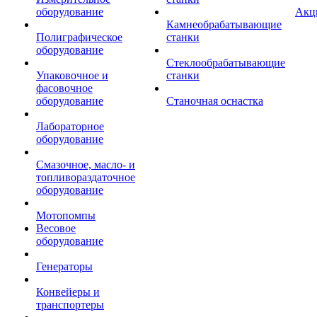
оборудование
Акц
Камнеобрабатывающие
Полиграфическое
станки
оборудование
Стеклообрабатывающие
Упаковочное и
станки
фасовочное
оборудование
Станочная оснастка
Лабораторное
оборудование
Смазочное, масло- и
топливораздаточное
оборудование
Мотопомпы
Весовое
оборудование
Генераторы
Конвейеры и
транспортеры