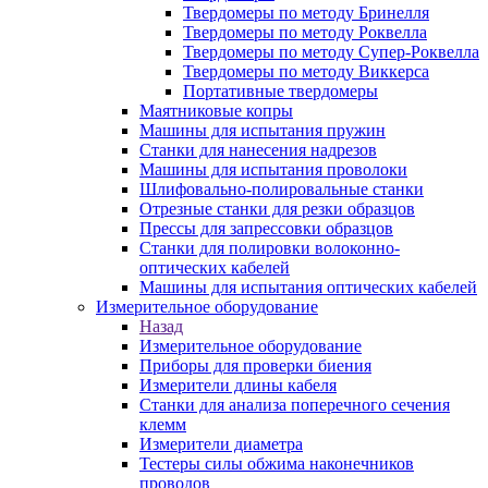
Твердомеры по методу Бринелля
Твердомеры по методу Роквелла
Твердомеры по методу Супер-Роквелла
Твердомеры по методу Виккерса
Портативные твердомеры
Маятниковые копры
Машины для испытания пружин
Станки для нанесения надрезов
Машины для испытания проволоки
Шлифовально-полировальные станки
Отрезные станки для резки образцов
Прессы для запрессовки образцов
Станки для полировки волоконно-
оптических кабелей
Машины для испытания оптических кабелей
Измерительное оборудование
Назад
Измерительное оборудование
Приборы для проверки биения
Измерители длины кабеля
Станки для анализа поперечного сечения
клемм
Измерители диаметра
Тестеры силы обжима наконечников
проводов