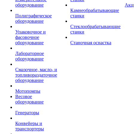
оборудование
Акц
Камнеобрабатывающие
Полиграфическое
станки
оборудование
Стеклообрабатывающие
Упаковочное и
станки
фасовочное
оборудование
Станочная оснастка
Лабораторное
оборудование
Смазочное, масло- и
топливораздаточное
оборудование
Мотопомпы
Весовое
оборудование
Генераторы
Конвейеры и
транспортеры