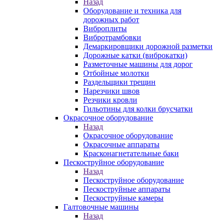
Назад
Оборудование и техника для
дорожных работ
Виброплиты
Вибротрамбовки
Демаркировщики дорожной разметки
Дорожные катки (виброкатки)
Разметочные машины для дорог
Отбойные молотки
Раздельщики трещин
Нарезчики швов
Резчики кровли
Гильотины для колки брусчатки
Окрасочное оборудование
Назад
Окрасочное оборудование
Окрасочные аппараты
Красконагнетательные баки
Пескоструйное оборудование
Назад
Пескоструйное оборудование
Пескоструйные аппараты
Пескоструйные камеры
Галтовочные машины
Назад