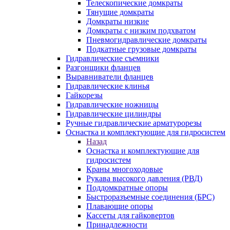
Телескопические домкраты
Тянущие домкраты
Домкраты низкие
Домкраты с низким подхватом
Пневмогидравлические домкраты
Подкатные грузовые домкраты
Гидравлические съемники
Разгонщики фланцев
Выравниватели фланцев
Гидравлические клинья
Гайкорезы
Гидравлические ножницы
Гидравлические цилиндры
Ручные гидравлические арматурорезы
Оснастка и комплектующие для гидросистем
Назад
Оснастка и комплектующие для
гидросистем
Краны многоходовые
Рукава высокого давления (РВД)
Поддомкратные опоры
Быстроразъемные соединения (БРС)
Плавающие опоры
Кассеты для гайковертов
Принадлежности