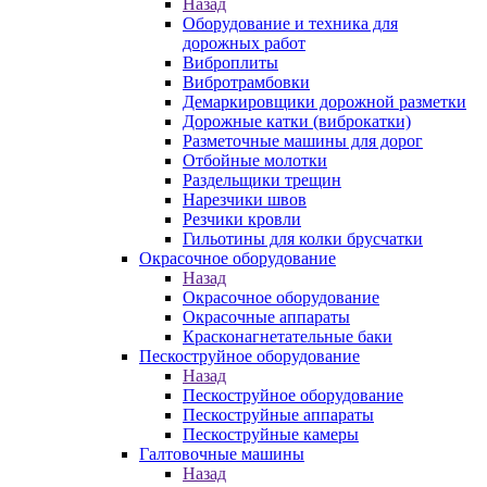
Назад
Оборудование и техника для
дорожных работ
Виброплиты
Вибротрамбовки
Демаркировщики дорожной разметки
Дорожные катки (виброкатки)
Разметочные машины для дорог
Отбойные молотки
Раздельщики трещин
Нарезчики швов
Резчики кровли
Гильотины для колки брусчатки
Окрасочное оборудование
Назад
Окрасочное оборудование
Окрасочные аппараты
Красконагнетательные баки
Пескоструйное оборудование
Назад
Пескоструйное оборудование
Пескоструйные аппараты
Пескоструйные камеры
Галтовочные машины
Назад