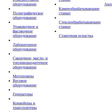
оборудование
Акц
Камнеобрабатывающие
Полиграфическое
станки
оборудование
Стеклообрабатывающие
Упаковочное и
станки
фасовочное
оборудование
Станочная оснастка
Лабораторное
оборудование
Смазочное, масло- и
топливораздаточное
оборудование
Мотопомпы
Весовое
оборудование
Генераторы
Конвейеры и
транспортеры