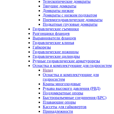
Телескопические домкраты
Тянущие домкраты
Домкраты низкие
Домкраты с низким подхватом
Пневмогидравлические домкраты
Подкатные грузовые домкраты
Гидравлические съемники
Разгонщики фланцев
Выравниватели фланцев
Гидравлические клинья
Гайкорезы
Гидравлические ножницы
Гидравлические цилиндры
Ручные гидравлические арматурорезы
Оснастка и комплектующие для гидросистем
Назад
Оснастка и комплектующие для
гидросистем
Краны многоходовые
Рукава высокого давления (РВД)
Поддомкратные опоры
Быстроразъемные соединения (БРС)
Плавающие опоры
Кассеты для гайковертов
Принадлежности