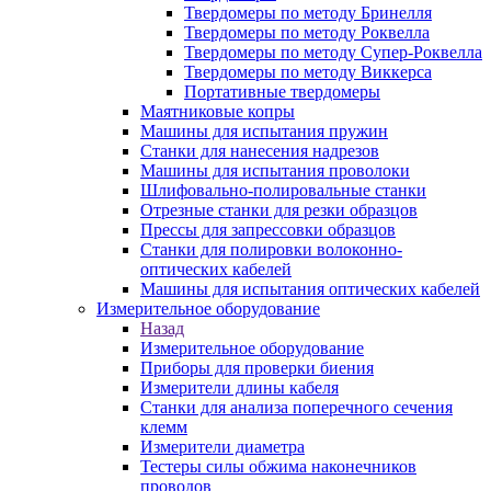
Твердомеры по методу Бринелля
Твердомеры по методу Роквелла
Твердомеры по методу Супер-Роквелла
Твердомеры по методу Виккерса
Портативные твердомеры
Маятниковые копры
Машины для испытания пружин
Станки для нанесения надрезов
Машины для испытания проволоки
Шлифовально-полировальные станки
Отрезные станки для резки образцов
Прессы для запрессовки образцов
Станки для полировки волоконно-
оптических кабелей
Машины для испытания оптических кабелей
Измерительное оборудование
Назад
Измерительное оборудование
Приборы для проверки биения
Измерители длины кабеля
Станки для анализа поперечного сечения
клемм
Измерители диаметра
Тестеры силы обжима наконечников
проводов