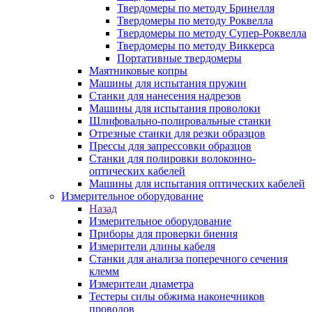
Твердомеры по методу Бринелля
Твердомеры по методу Роквелла
Твердомеры по методу Супер-Роквелла
Твердомеры по методу Виккерса
Портативные твердомеры
Маятниковые копры
Машины для испытания пружин
Станки для нанесения надрезов
Машины для испытания проволоки
Шлифовально-полировальные станки
Отрезные станки для резки образцов
Прессы для запрессовки образцов
Станки для полировки волоконно-
оптических кабелей
Машины для испытания оптических кабелей
Измерительное оборудование
Назад
Измерительное оборудование
Приборы для проверки биения
Измерители длины кабеля
Станки для анализа поперечного сечения
клемм
Измерители диаметра
Тестеры силы обжима наконечников
проводов