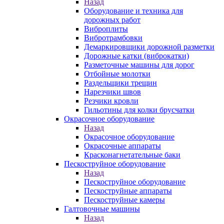
Назад
Оборудование и техника для
дорожных работ
Виброплиты
Вибротрамбовки
Демаркировщики дорожной разметки
Дорожные катки (виброкатки)
Разметочные машины для дорог
Отбойные молотки
Раздельщики трещин
Нарезчики швов
Резчики кровли
Гильотины для колки брусчатки
Окрасочное оборудование
Назад
Окрасочное оборудование
Окрасочные аппараты
Красконагнетательные баки
Пескоструйное оборудование
Назад
Пескоструйное оборудование
Пескоструйные аппараты
Пескоструйные камеры
Галтовочные машины
Назад