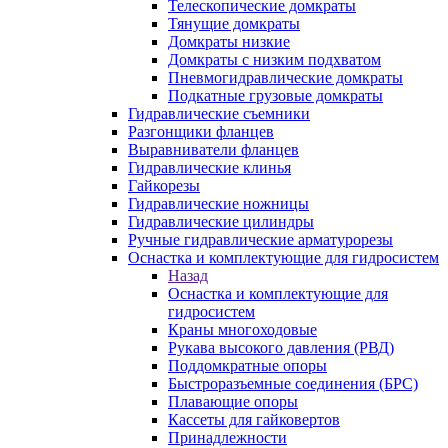
Телескопические домкраты
Тянущие домкраты
Домкраты низкие
Домкраты с низким подхватом
Пневмогидравлические домкраты
Подкатные грузовые домкраты
Гидравлические съемники
Разгонщики фланцев
Выравниватели фланцев
Гидравлические клинья
Гайкорезы
Гидравлические ножницы
Гидравлические цилиндры
Ручные гидравлические арматурорезы
Оснастка и комплектующие для гидросистем
Назад
Оснастка и комплектующие для
гидросистем
Краны многоходовые
Рукава высокого давления (РВД)
Поддомкратные опоры
Быстроразъемные соединения (БРС)
Плавающие опоры
Кассеты для гайковертов
Принадлежности