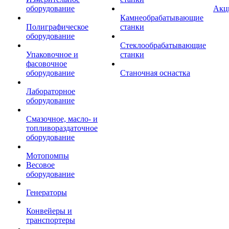
оборудование
Акц
Камнеобрабатывающие
Полиграфическое
станки
оборудование
Стеклообрабатывающие
Упаковочное и
станки
фасовочное
оборудование
Станочная оснастка
Лабораторное
оборудование
Смазочное, масло- и
топливораздаточное
оборудование
Мотопомпы
Весовое
оборудование
Генераторы
Конвейеры и
транспортеры