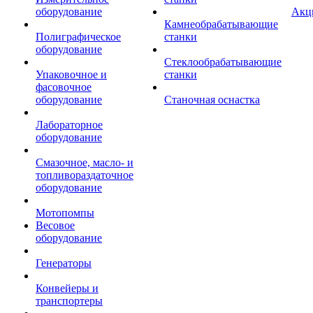
оборудование
Акц
Камнеобрабатывающие
Полиграфическое
станки
оборудование
Стеклообрабатывающие
Упаковочное и
станки
фасовочное
оборудование
Станочная оснастка
Лабораторное
оборудование
Смазочное, масло- и
топливораздаточное
оборудование
Мотопомпы
Весовое
оборудование
Генераторы
Конвейеры и
транспортеры