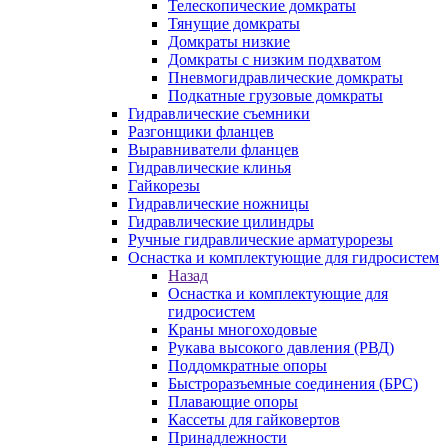
Телескопические домкраты
Тянущие домкраты
Домкраты низкие
Домкраты с низким подхватом
Пневмогидравлические домкраты
Подкатные грузовые домкраты
Гидравлические съемники
Разгонщики фланцев
Выравниватели фланцев
Гидравлические клинья
Гайкорезы
Гидравлические ножницы
Гидравлические цилиндры
Ручные гидравлические арматурорезы
Оснастка и комплектующие для гидросистем
Назад
Оснастка и комплектующие для
гидросистем
Краны многоходовые
Рукава высокого давления (РВД)
Поддомкратные опоры
Быстроразъемные соединения (БРС)
Плавающие опоры
Кассеты для гайковертов
Принадлежности