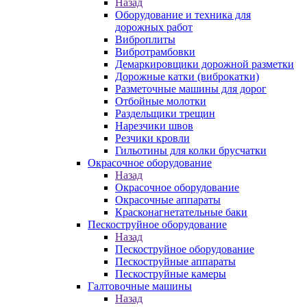
Назад
Оборудование и техника для
дорожных работ
Виброплиты
Вибротрамбовки
Демаркировщики дорожной разметки
Дорожные катки (виброкатки)
Разметочные машины для дорог
Отбойные молотки
Раздельщики трещин
Нарезчики швов
Резчики кровли
Гильотины для колки брусчатки
Окрасочное оборудование
Назад
Окрасочное оборудование
Окрасочные аппараты
Красконагнетательные баки
Пескоструйное оборудование
Назад
Пескоструйное оборудование
Пескоструйные аппараты
Пескоструйные камеры
Галтовочные машины
Назад