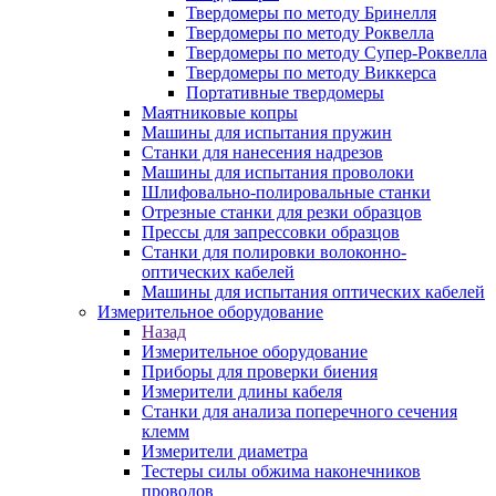
Твердомеры по методу Бринелля
Твердомеры по методу Роквелла
Твердомеры по методу Супер-Роквелла
Твердомеры по методу Виккерса
Портативные твердомеры
Маятниковые копры
Машины для испытания пружин
Станки для нанесения надрезов
Машины для испытания проволоки
Шлифовально-полировальные станки
Отрезные станки для резки образцов
Прессы для запрессовки образцов
Станки для полировки волоконно-
оптических кабелей
Машины для испытания оптических кабелей
Измерительное оборудование
Назад
Измерительное оборудование
Приборы для проверки биения
Измерители длины кабеля
Станки для анализа поперечного сечения
клемм
Измерители диаметра
Тестеры силы обжима наконечников
проводов