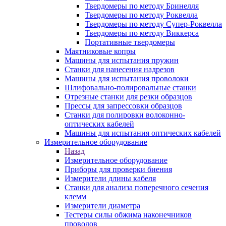
Твердомеры по методу Бринелля
Твердомеры по методу Роквелла
Твердомеры по методу Супер-Роквелла
Твердомеры по методу Виккерса
Портативные твердомеры
Маятниковые копры
Машины для испытания пружин
Станки для нанесения надрезов
Машины для испытания проволоки
Шлифовально-полировальные станки
Отрезные станки для резки образцов
Прессы для запрессовки образцов
Станки для полировки волоконно-
оптических кабелей
Машины для испытания оптических кабелей
Измерительное оборудование
Назад
Измерительное оборудование
Приборы для проверки биения
Измерители длины кабеля
Станки для анализа поперечного сечения
клемм
Измерители диаметра
Тестеры силы обжима наконечников
проводов