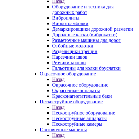
Назад
Оборудование и техника для
дорожных работ
Виброплиты
Вибротрамбовки
Демаркировщики дорожной разметки
Дорожные катки (виброкатки)
Разметочные машины для дорог
Отбойные молотки
Раздельщики трещин
Нарезчики швов
Резчики кровли
Гильотины для колки брусчатки
Окрасочное оборудование
Назад
Окрасочное оборудование
Окрасочные аппараты
Красконагнетательные баки
Пескоструйное оборудование
Назад
Пескоструйное оборудование
Пескоструйные аппараты
Пескоструйные камеры
Галтовочные машины
Назад