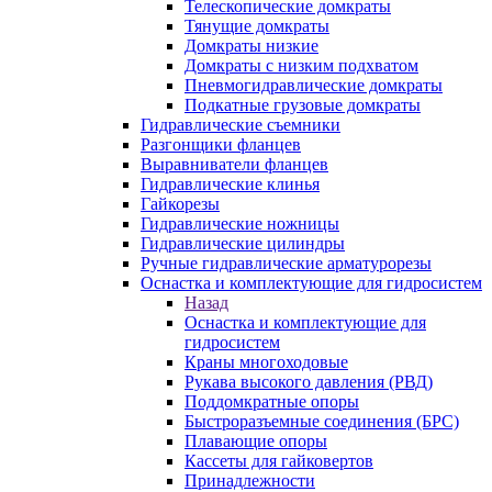
Телескопические домкраты
Тянущие домкраты
Домкраты низкие
Домкраты с низким подхватом
Пневмогидравлические домкраты
Подкатные грузовые домкраты
Гидравлические съемники
Разгонщики фланцев
Выравниватели фланцев
Гидравлические клинья
Гайкорезы
Гидравлические ножницы
Гидравлические цилиндры
Ручные гидравлические арматурорезы
Оснастка и комплектующие для гидросистем
Назад
Оснастка и комплектующие для
гидросистем
Краны многоходовые
Рукава высокого давления (РВД)
Поддомкратные опоры
Быстроразъемные соединения (БРС)
Плавающие опоры
Кассеты для гайковертов
Принадлежности