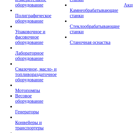
оборудование
Акц
Камнеобрабатывающие
Полиграфическое
станки
оборудование
Стеклообрабатывающие
Упаковочное и
станки
фасовочное
оборудование
Станочная оснастка
Лабораторное
оборудование
Смазочное, масло- и
топливораздаточное
оборудование
Мотопомпы
Весовое
оборудование
Генераторы
Конвейеры и
транспортеры