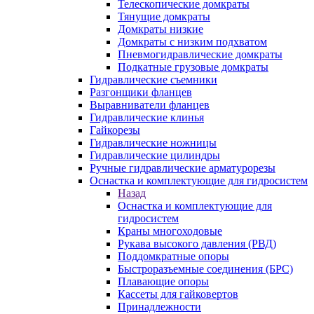
Телескопические домкраты
Тянущие домкраты
Домкраты низкие
Домкраты с низким подхватом
Пневмогидравлические домкраты
Подкатные грузовые домкраты
Гидравлические съемники
Разгонщики фланцев
Выравниватели фланцев
Гидравлические клинья
Гайкорезы
Гидравлические ножницы
Гидравлические цилиндры
Ручные гидравлические арматурорезы
Оснастка и комплектующие для гидросистем
Назад
Оснастка и комплектующие для
гидросистем
Краны многоходовые
Рукава высокого давления (РВД)
Поддомкратные опоры
Быстроразъемные соединения (БРС)
Плавающие опоры
Кассеты для гайковертов
Принадлежности