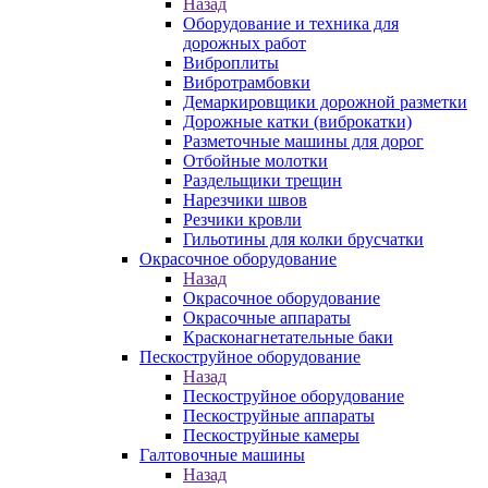
Назад
Оборудование и техника для
дорожных работ
Виброплиты
Вибротрамбовки
Демаркировщики дорожной разметки
Дорожные катки (виброкатки)
Разметочные машины для дорог
Отбойные молотки
Раздельщики трещин
Нарезчики швов
Резчики кровли
Гильотины для колки брусчатки
Окрасочное оборудование
Назад
Окрасочное оборудование
Окрасочные аппараты
Красконагнетательные баки
Пескоструйное оборудование
Назад
Пескоструйное оборудование
Пескоструйные аппараты
Пескоструйные камеры
Галтовочные машины
Назад