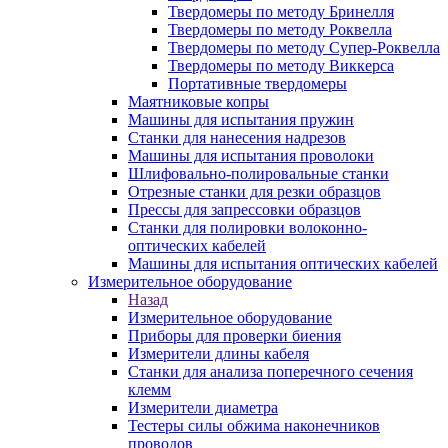
Твердомеры по методу Бринелля
Твердомеры по методу Роквелла
Твердомеры по методу Супер-Роквелла
Твердомеры по методу Виккерса
Портативные твердомеры
Маятниковые копры
Машины для испытания пружин
Станки для нанесения надрезов
Машины для испытания проволоки
Шлифовально-полировальные станки
Отрезные станки для резки образцов
Прессы для запрессовки образцов
Станки для полировки волоконно-
оптических кабелей
Машины для испытания оптических кабелей
Измерительное оборудование
Назад
Измерительное оборудование
Приборы для проверки биения
Измерители длины кабеля
Станки для анализа поперечного сечения
клемм
Измерители диаметра
Тестеры силы обжима наконечников
проводов