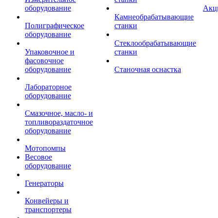
оборудование
Акц
Камнеобрабатывающие
Полиграфическое
станки
оборудование
Стеклообрабатывающие
Упаковочное и
станки
фасовочное
оборудование
Станочная оснастка
Лабораторное
оборудование
Смазочное, масло- и
топливораздаточное
оборудование
Мотопомпы
Весовое
оборудование
Генераторы
Конвейеры и
транспортеры