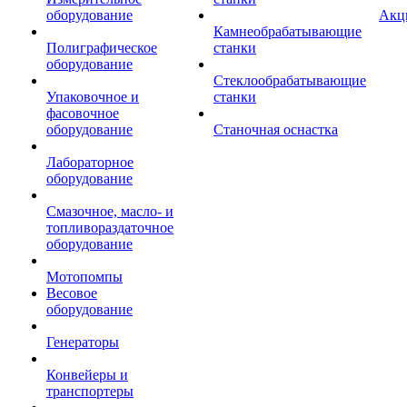
оборудование
Акц
Камнеобрабатывающие
Полиграфическое
станки
оборудование
Стеклообрабатывающие
Упаковочное и
станки
фасовочное
оборудование
Станочная оснастка
Лабораторное
оборудование
Смазочное, масло- и
топливораздаточное
оборудование
Мотопомпы
Весовое
оборудование
Генераторы
Конвейеры и
транспортеры