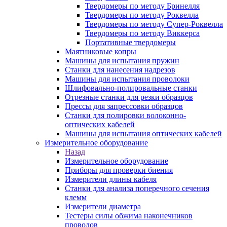
Твердомеры по методу Бринелля
Твердомеры по методу Роквелла
Твердомеры по методу Супер-Роквелла
Твердомеры по методу Виккерса
Портативные твердомеры
Маятниковые копры
Машины для испытания пружин
Станки для нанесения надрезов
Машины для испытания проволоки
Шлифовально-полировальные станки
Отрезные станки для резки образцов
Прессы для запрессовки образцов
Станки для полировки волоконно-
оптических кабелей
Машины для испытания оптических кабелей
Измерительное оборудование
Назад
Измерительное оборудование
Приборы для проверки биения
Измерители длины кабеля
Станки для анализа поперечного сечения
клемм
Измерители диаметра
Тестеры силы обжима наконечников
проводов