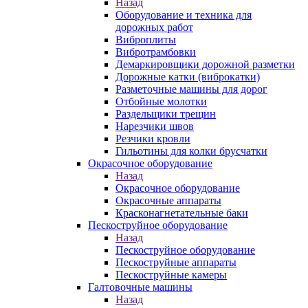
Назад
Оборудование и техника для
дорожных работ
Виброплиты
Вибротрамбовки
Демаркировщики дорожной разметки
Дорожные катки (виброкатки)
Разметочные машины для дорог
Отбойные молотки
Раздельщики трещин
Нарезчики швов
Резчики кровли
Гильотины для колки брусчатки
Окрасочное оборудование
Назад
Окрасочное оборудование
Окрасочные аппараты
Красконагнетательные баки
Пескоструйное оборудование
Назад
Пескоструйное оборудование
Пескоструйные аппараты
Пескоструйные камеры
Галтовочные машины
Назад