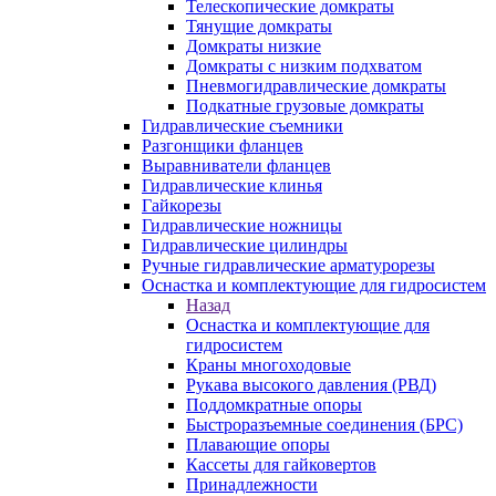
Телескопические домкраты
Тянущие домкраты
Домкраты низкие
Домкраты с низким подхватом
Пневмогидравлические домкраты
Подкатные грузовые домкраты
Гидравлические съемники
Разгонщики фланцев
Выравниватели фланцев
Гидравлические клинья
Гайкорезы
Гидравлические ножницы
Гидравлические цилиндры
Ручные гидравлические арматурорезы
Оснастка и комплектующие для гидросистем
Назад
Оснастка и комплектующие для
гидросистем
Краны многоходовые
Рукава высокого давления (РВД)
Поддомкратные опоры
Быстроразъемные соединения (БРС)
Плавающие опоры
Кассеты для гайковертов
Принадлежности