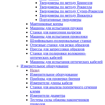
Твердомеры по методу Бринелля
Твердомеры по методу Роквелла
Твердомеры по методу Супер-Роквелла
Твердомеры по методу Виккерса
Портативные твердомеры
Маятниковые копры
Машины для испытания пружин
Станки для нанесения надрезов
Машины для испытания проволоки
Шлифовально-полировальные станки
Отрезные станки для резки образцов
Прессы для запрессовки образцов
Станки для полировки волоконно-
оптических кабелей
Машины для испытания оптических кабелей
Измерительное оборудование
Назад
Измерительное оборудование
Приборы для проверки биения
Измерители длины кабеля
Станки для анализа поперечного сечения
клемм
Измерители диаметра
Тестеры силы обжима наконечников
проводов