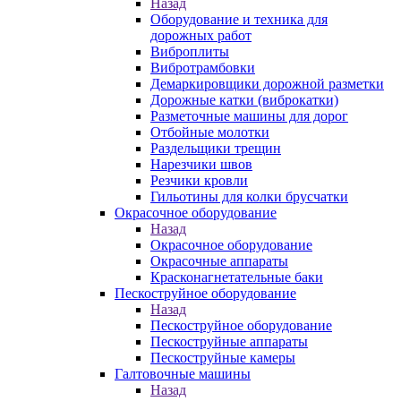
Назад
Оборудование и техника для
дорожных работ
Виброплиты
Вибротрамбовки
Демаркировщики дорожной разметки
Дорожные катки (виброкатки)
Разметочные машины для дорог
Отбойные молотки
Раздельщики трещин
Нарезчики швов
Резчики кровли
Гильотины для колки брусчатки
Окрасочное оборудование
Назад
Окрасочное оборудование
Окрасочные аппараты
Красконагнетательные баки
Пескоструйное оборудование
Назад
Пескоструйное оборудование
Пескоструйные аппараты
Пескоструйные камеры
Галтовочные машины
Назад