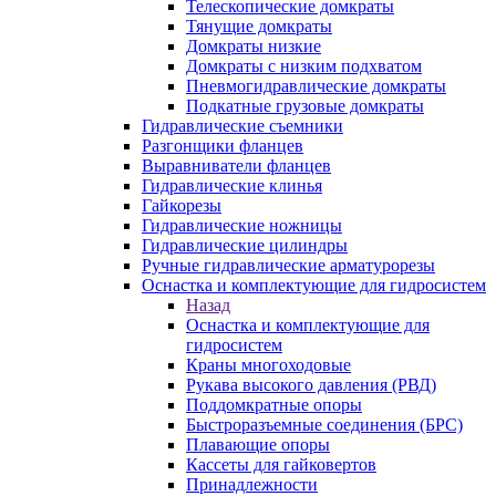
Телескопические домкраты
Тянущие домкраты
Домкраты низкие
Домкраты с низким подхватом
Пневмогидравлические домкраты
Подкатные грузовые домкраты
Гидравлические съемники
Разгонщики фланцев
Выравниватели фланцев
Гидравлические клинья
Гайкорезы
Гидравлические ножницы
Гидравлические цилиндры
Ручные гидравлические арматурорезы
Оснастка и комплектующие для гидросистем
Назад
Оснастка и комплектующие для
гидросистем
Краны многоходовые
Рукава высокого давления (РВД)
Поддомкратные опоры
Быстроразъемные соединения (БРС)
Плавающие опоры
Кассеты для гайковертов
Принадлежности