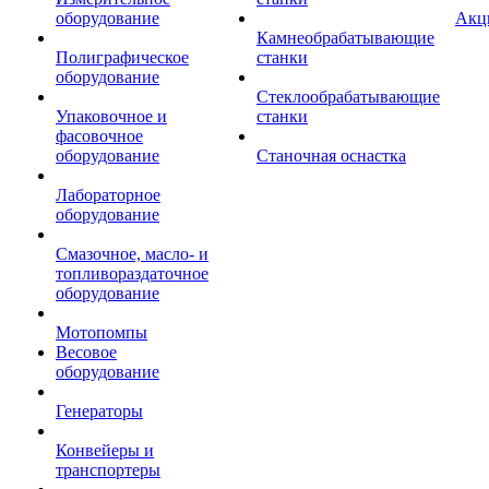
оборудование
Акц
Камнеобрабатывающие
Полиграфическое
станки
оборудование
Стеклообрабатывающие
Упаковочное и
станки
фасовочное
оборудование
Станочная оснастка
Лабораторное
оборудование
Смазочное, масло- и
топливораздаточное
оборудование
Мотопомпы
Весовое
оборудование
Генераторы
Конвейеры и
транспортеры