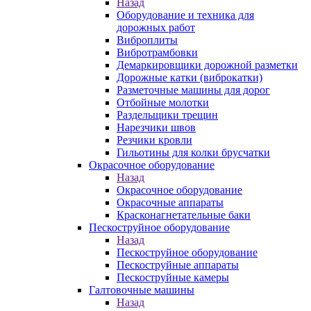
Назад
Оборудование и техника для
дорожных работ
Виброплиты
Вибротрамбовки
Демаркировщики дорожной разметки
Дорожные катки (виброкатки)
Разметочные машины для дорог
Отбойные молотки
Раздельщики трещин
Нарезчики швов
Резчики кровли
Гильотины для колки брусчатки
Окрасочное оборудование
Назад
Окрасочное оборудование
Окрасочные аппараты
Красконагнетательные баки
Пескоструйное оборудование
Назад
Пескоструйное оборудование
Пескоструйные аппараты
Пескоструйные камеры
Галтовочные машины
Назад