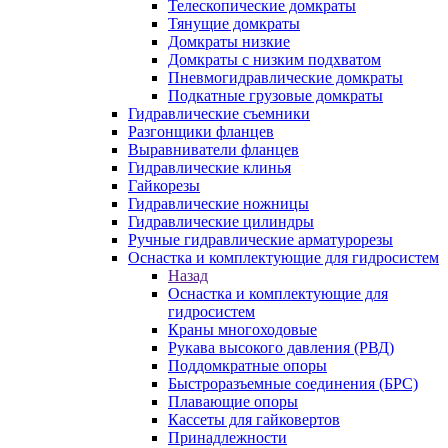
Телескопические домкраты
Тянущие домкраты
Домкраты низкие
Домкраты с низким подхватом
Пневмогидравлические домкраты
Подкатные грузовые домкраты
Гидравлические съемники
Разгонщики фланцев
Выравниватели фланцев
Гидравлические клинья
Гайкорезы
Гидравлические ножницы
Гидравлические цилиндры
Ручные гидравлические арматурорезы
Оснастка и комплектующие для гидросистем
Назад
Оснастка и комплектующие для
гидросистем
Краны многоходовые
Рукава высокого давления (РВД)
Поддомкратные опоры
Быстроразъемные соединения (БРС)
Плавающие опоры
Кассеты для гайковертов
Принадлежности