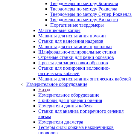
Твердомеры по методу Бринелля
Твердомеры по методу Роквелла
Твердомеры по методу Супер-Роквелла
Твердомеры по методу Виккерса
Портативные твердомеры
Маятниковые копры
Машины для испытания пружин
Станки для нанесения надрезов
Машины для испытания проволоки
Шлифовально-полировальные станки
Отрезные станки для резки образцов
Прессы для запрессовки образцов
Станки для полировки волоконно-
оптических кабелей
Машины для испытания оптических кабелей
Измерительное оборудование
Назад
Измерительное оборудование
Приборы для проверки биения
Измерители длины кабеля
Станки для анализа поперечного сечения
клемм
Измерители диаметра
Тестеры силы обжима наконечников
проводов