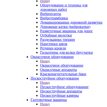
Назад
Оборудование и техника для
дорожных работ
Виброплиты
Вибротрамбовки
Демаркировщики дорожной разметки
Дорожные катки (виброкатки)
Разметочные машины для дорог
Отбойные молотки
Раздельщики трещин
Нарезчики швов
Резчики кровли
Гильотины для колки брусчатки
Окрасочное оборудование
Назад
Окрасочное оборудование
Окрасочные аппараты
Красконагнетательные баки
Пескоструйное оборудование
Назад
Пескоструйное оборудование
Пескоструйные аппараты
Пескоструйные камеры
Галтовочные машины
Назад