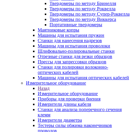
Твердомеры по методу Бринелля
Твердомеры по методу Роквелла
Твердомеры по методу Супер-Роквелла
Твердомеры по методу Виккерса
Портативные твердомеры
Маятниковые копры
Машины для испытания пружин
Станки для нанесения надрезов
Машины для испытания проволоки
Шлифовально-полировальные станки
Отрезные станки для резки образцов
Прессы для запрессовки образцов
Станки для полировки волоконно-
оптических кабелей
Машины для испытания оптических кабелей
Измерительное оборудование
Назад
Измерительное оборудование
Приборы для проверки биения
Измерители длины кабеля
Станки для анализа поперечного сечения
клемм
Измерители диаметра
Тестеры силы обжима наконечников
проводов