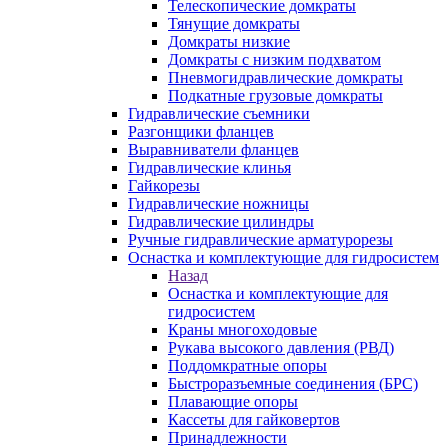
Телескопические домкраты
Тянущие домкраты
Домкраты низкие
Домкраты с низким подхватом
Пневмогидравлические домкраты
Подкатные грузовые домкраты
Гидравлические съемники
Разгонщики фланцев
Выравниватели фланцев
Гидравлические клинья
Гайкорезы
Гидравлические ножницы
Гидравлические цилиндры
Ручные гидравлические арматурорезы
Оснастка и комплектующие для гидросистем
Назад
Оснастка и комплектующие для
гидросистем
Краны многоходовые
Рукава высокого давления (РВД)
Поддомкратные опоры
Быстроразъемные соединения (БРС)
Плавающие опоры
Кассеты для гайковертов
Принадлежности