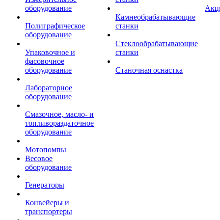
оборудование
Акц
Камнеобрабатывающие
Полиграфическое
станки
оборудование
Стеклообрабатывающие
Упаковочное и
станки
фасовочное
оборудование
Станочная оснастка
Лабораторное
оборудование
Смазочное, масло- и
топливораздаточное
оборудование
Мотопомпы
Весовое
оборудование
Генераторы
Конвейеры и
транспортеры