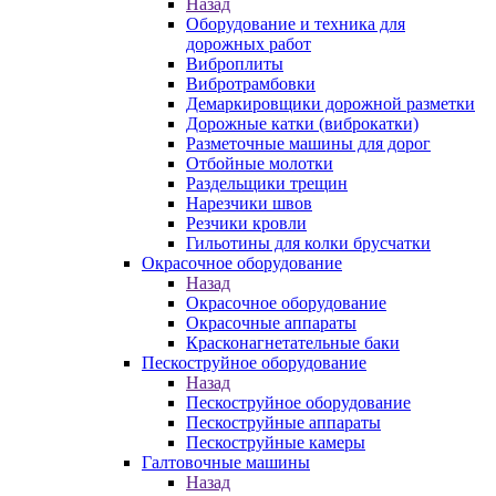
Назад
Оборудование и техника для
дорожных работ
Виброплиты
Вибротрамбовки
Демаркировщики дорожной разметки
Дорожные катки (виброкатки)
Разметочные машины для дорог
Отбойные молотки
Раздельщики трещин
Нарезчики швов
Резчики кровли
Гильотины для колки брусчатки
Окрасочное оборудование
Назад
Окрасочное оборудование
Окрасочные аппараты
Красконагнетательные баки
Пескоструйное оборудование
Назад
Пескоструйное оборудование
Пескоструйные аппараты
Пескоструйные камеры
Галтовочные машины
Назад