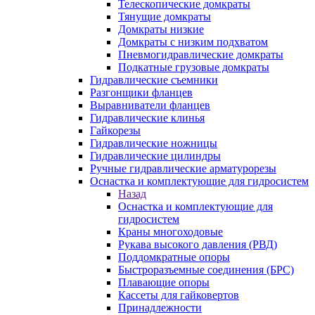
Телескопические домкраты
Тянущие домкраты
Домкраты низкие
Домкраты с низким подхватом
Пневмогидравлические домкраты
Подкатные грузовые домкраты
Гидравлические съемники
Разгонщики фланцев
Выравниватели фланцев
Гидравлические клинья
Гайкорезы
Гидравлические ножницы
Гидравлические цилиндры
Ручные гидравлические арматурорезы
Оснастка и комплектующие для гидросистем
Назад
Оснастка и комплектующие для
гидросистем
Краны многоходовые
Рукава высокого давления (РВД)
Поддомкратные опоры
Быстроразъемные соединения (БРС)
Плавающие опоры
Кассеты для гайковертов
Принадлежности