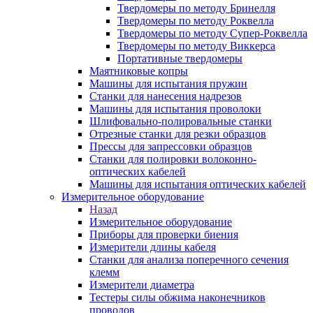
Твердомеры по методу Бринелля
Твердомеры по методу Роквелла
Твердомеры по методу Супер-Роквелла
Твердомеры по методу Виккерса
Портативные твердомеры
Маятниковые копры
Машины для испытания пружин
Станки для нанесения надрезов
Машины для испытания проволоки
Шлифовально-полировальные станки
Отрезные станки для резки образцов
Прессы для запрессовки образцов
Станки для полировки волоконно-
оптических кабелей
Машины для испытания оптических кабелей
Измерительное оборудование
Назад
Измерительное оборудование
Приборы для проверки биения
Измерители длины кабеля
Станки для анализа поперечного сечения
клемм
Измерители диаметра
Тестеры силы обжима наконечников
проводов