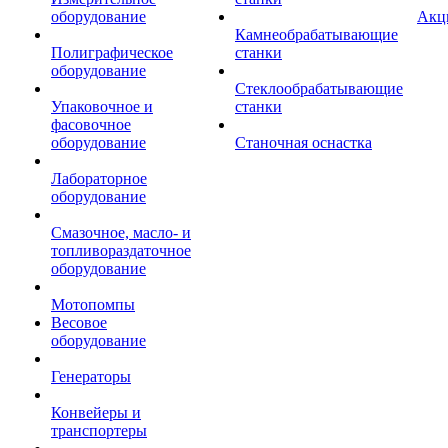
оборудование
Акц
Камнеобрабатывающие
Полиграфическое
станки
оборудование
Стеклообрабатывающие
Упаковочное и
станки
фасовочное
оборудование
Станочная оснастка
Лабораторное
оборудование
Смазочное, масло- и
топливораздаточное
оборудование
Мотопомпы
Весовое
оборудование
Генераторы
Конвейеры и
транспортеры