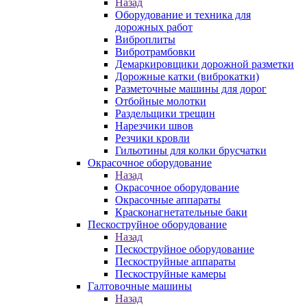
Назад
Оборудование и техника для
дорожных работ
Виброплиты
Вибротрамбовки
Демаркировщики дорожной разметки
Дорожные катки (виброкатки)
Разметочные машины для дорог
Отбойные молотки
Раздельщики трещин
Нарезчики швов
Резчики кровли
Гильотины для колки брусчатки
Окрасочное оборудование
Назад
Окрасочное оборудование
Окрасочные аппараты
Красконагнетательные баки
Пескоструйное оборудование
Назад
Пескоструйное оборудование
Пескоструйные аппараты
Пескоструйные камеры
Галтовочные машины
Назад