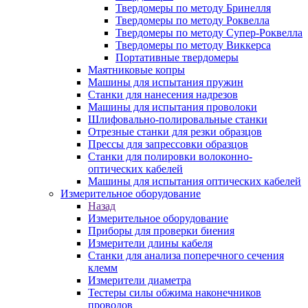
Твердомеры по методу Бринелля
Твердомеры по методу Роквелла
Твердомеры по методу Супер-Роквелла
Твердомеры по методу Виккерса
Портативные твердомеры
Маятниковые копры
Машины для испытания пружин
Станки для нанесения надрезов
Машины для испытания проволоки
Шлифовально-полировальные станки
Отрезные станки для резки образцов
Прессы для запрессовки образцов
Станки для полировки волоконно-
оптических кабелей
Машины для испытания оптических кабелей
Измерительное оборудование
Назад
Измерительное оборудование
Приборы для проверки биения
Измерители длины кабеля
Станки для анализа поперечного сечения
клемм
Измерители диаметра
Тестеры силы обжима наконечников
проводов