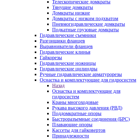
Телескопические домкраты
Тянущие домкраты
Домкраты низкие
Домкраты с низким подхватом
Пневмогидравлические домкраты
Подкатные грузовые домкраты
Гидравлические съемники
Разгонщики фланцев
Выравниватели фланцев
Гидравлические клинья
Гайкорезы
Гидравлические ножницы
Гидравлические цилиндры
Ручные гидравлические арматурорезы
Оснастка и комплектующие для гидросистем
Назад
Оснастка и комплектующие для
гидросистем
Краны многоходовые
Рукава высокого давления (РВД)
Поддомкратные опоры
Быстроразъемные соединения (БРС)
Плавающие опоры
Кассеты для гайковертов
Принадлежности