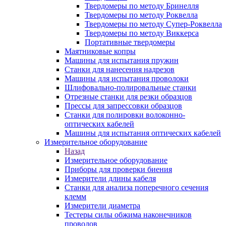
Твердомеры по методу Бринелля
Твердомеры по методу Роквелла
Твердомеры по методу Супер-Роквелла
Твердомеры по методу Виккерса
Портативные твердомеры
Маятниковые копры
Машины для испытания пружин
Станки для нанесения надрезов
Машины для испытания проволоки
Шлифовально-полировальные станки
Отрезные станки для резки образцов
Прессы для запрессовки образцов
Станки для полировки волоконно-
оптических кабелей
Машины для испытания оптических кабелей
Измерительное оборудование
Назад
Измерительное оборудование
Приборы для проверки биения
Измерители длины кабеля
Станки для анализа поперечного сечения
клемм
Измерители диаметра
Тестеры силы обжима наконечников
проводов