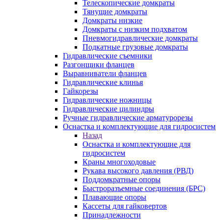
Телескопические домкраты
Тянущие домкраты
Домкраты низкие
Домкраты с низким подхватом
Пневмогидравлические домкраты
Подкатные грузовые домкраты
Гидравлические съемники
Разгонщики фланцев
Выравниватели фланцев
Гидравлические клинья
Гайкорезы
Гидравлические ножницы
Гидравлические цилиндры
Ручные гидравлические арматурорезы
Оснастка и комплектующие для гидросистем
Назад
Оснастка и комплектующие для
гидросистем
Краны многоходовые
Рукава высокого давления (РВД)
Поддомкратные опоры
Быстроразъемные соединения (БРС)
Плавающие опоры
Кассеты для гайковертов
Принадлежности