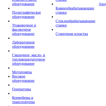
оборудование
Акц
Камнеобрабатывающие
Полиграфическое
станки
оборудование
Стеклообрабатывающие
Упаковочное и
станки
фасовочное
оборудование
Станочная оснастка
Лабораторное
оборудование
Смазочное, масло- и
топливораздаточное
оборудование
Мотопомпы
Весовое
оборудование
Генераторы
Конвейеры и
транспортеры