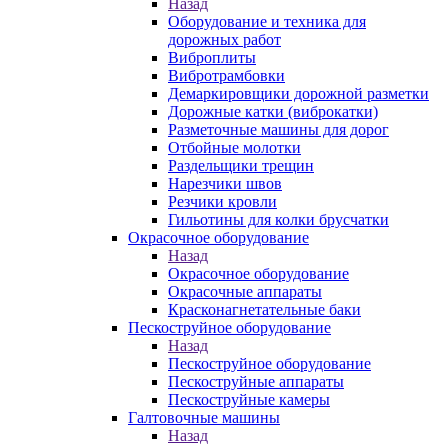
Назад
Оборудование и техника для
дорожных работ
Виброплиты
Вибротрамбовки
Демаркировщики дорожной разметки
Дорожные катки (виброкатки)
Разметочные машины для дорог
Отбойные молотки
Раздельщики трещин
Нарезчики швов
Резчики кровли
Гильотины для колки брусчатки
Окрасочное оборудование
Назад
Окрасочное оборудование
Окрасочные аппараты
Красконагнетательные баки
Пескоструйное оборудование
Назад
Пескоструйное оборудование
Пескоструйные аппараты
Пескоструйные камеры
Галтовочные машины
Назад