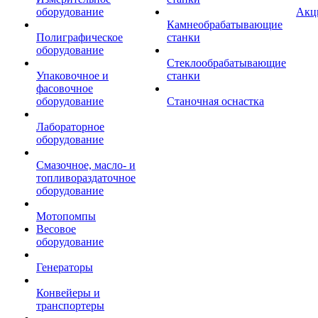
оборудование
Акц
Камнеобрабатывающие
Полиграфическое
станки
оборудование
Стеклообрабатывающие
Упаковочное и
станки
фасовочное
оборудование
Станочная оснастка
Лабораторное
оборудование
Смазочное, масло- и
топливораздаточное
оборудование
Мотопомпы
Весовое
оборудование
Генераторы
Конвейеры и
транспортеры