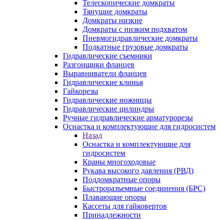
Телескопические домкраты
Тянущие домкраты
Домкраты низкие
Домкраты с низким подхватом
Пневмогидравлические домкраты
Подкатные грузовые домкраты
Гидравлические съемники
Разгонщики фланцев
Выравниватели фланцев
Гидравлические клинья
Гайкорезы
Гидравлические ножницы
Гидравлические цилиндры
Ручные гидравлические арматурорезы
Оснастка и комплектующие для гидросистем
Назад
Оснастка и комплектующие для
гидросистем
Краны многоходовые
Рукава высокого давления (РВД)
Поддомкратные опоры
Быстроразъемные соединения (БРС)
Плавающие опоры
Кассеты для гайковертов
Принадлежности