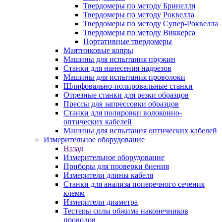
Твердомеры по методу Бринелля
Твердомеры по методу Роквелла
Твердомеры по методу Супер-Роквелла
Твердомеры по методу Виккерса
Портативные твердомеры
Маятниковые копры
Машины для испытания пружин
Станки для нанесения надрезов
Машины для испытания проволоки
Шлифовально-полировальные станки
Отрезные станки для резки образцов
Прессы для запрессовки образцов
Станки для полировки волоконно-
оптических кабелей
Машины для испытания оптических кабелей
Измерительное оборудование
Назад
Измерительное оборудование
Приборы для проверки биения
Измерители длины кабеля
Станки для анализа поперечного сечения
клемм
Измерители диаметра
Тестеры силы обжима наконечников
проводов