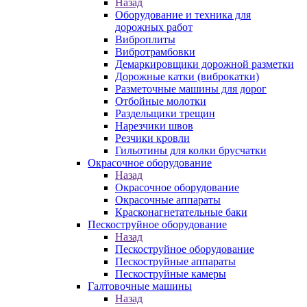
Назад
Оборудование и техника для
дорожных работ
Виброплиты
Вибротрамбовки
Демаркировщики дорожной разметки
Дорожные катки (виброкатки)
Разметочные машины для дорог
Отбойные молотки
Раздельщики трещин
Нарезчики швов
Резчики кровли
Гильотины для колки брусчатки
Окрасочное оборудование
Назад
Окрасочное оборудование
Окрасочные аппараты
Красконагнетательные баки
Пескоструйное оборудование
Назад
Пескоструйное оборудование
Пескоструйные аппараты
Пескоструйные камеры
Галтовочные машины
Назад