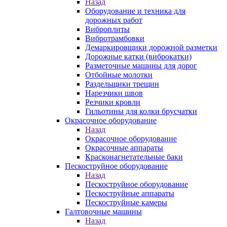
Назад
Оборудование и техника для
дорожных работ
Виброплиты
Вибротрамбовки
Демаркировщики дорожной разметки
Дорожные катки (виброкатки)
Разметочные машины для дорог
Отбойные молотки
Раздельщики трещин
Нарезчики швов
Резчики кровли
Гильотины для колки брусчатки
Окрасочное оборудование
Назад
Окрасочное оборудование
Окрасочные аппараты
Красконагнетательные баки
Пескоструйное оборудование
Назад
Пескоструйное оборудование
Пескоструйные аппараты
Пескоструйные камеры
Галтовочные машины
Назад