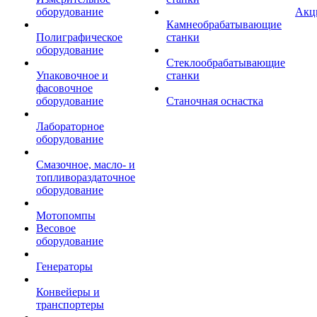
оборудование
Акц
Камнеобрабатывающие
Полиграфическое
станки
оборудование
Стеклообрабатывающие
Упаковочное и
станки
фасовочное
оборудование
Станочная оснастка
Лабораторное
оборудование
Смазочное, масло- и
топливораздаточное
оборудование
Мотопомпы
Весовое
оборудование
Генераторы
Конвейеры и
транспортеры