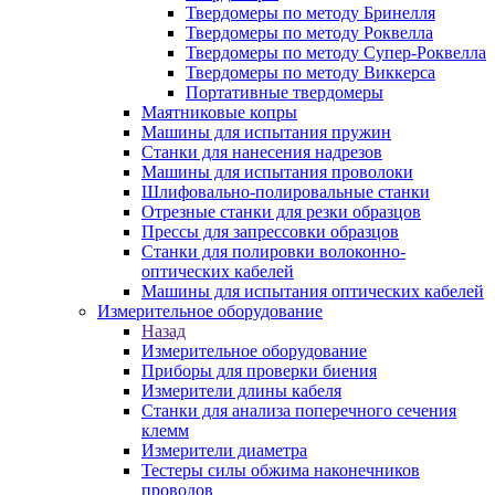
Твердомеры по методу Бринелля
Твердомеры по методу Роквелла
Твердомеры по методу Супер-Роквелла
Твердомеры по методу Виккерса
Портативные твердомеры
Маятниковые копры
Машины для испытания пружин
Станки для нанесения надрезов
Машины для испытания проволоки
Шлифовально-полировальные станки
Отрезные станки для резки образцов
Прессы для запрессовки образцов
Станки для полировки волоконно-
оптических кабелей
Машины для испытания оптических кабелей
Измерительное оборудование
Назад
Измерительное оборудование
Приборы для проверки биения
Измерители длины кабеля
Станки для анализа поперечного сечения
клемм
Измерители диаметра
Тестеры силы обжима наконечников
проводов