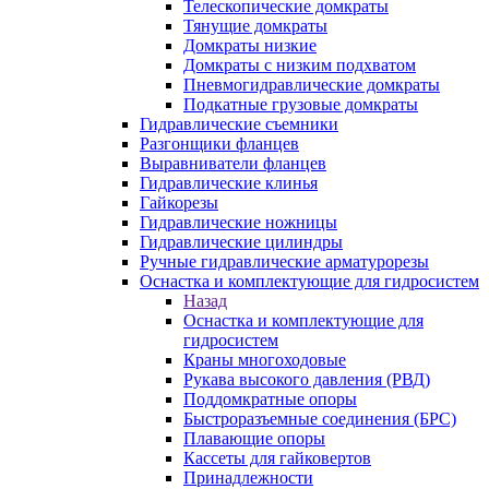
Телескопические домкраты
Тянущие домкраты
Домкраты низкие
Домкраты с низким подхватом
Пневмогидравлические домкраты
Подкатные грузовые домкраты
Гидравлические съемники
Разгонщики фланцев
Выравниватели фланцев
Гидравлические клинья
Гайкорезы
Гидравлические ножницы
Гидравлические цилиндры
Ручные гидравлические арматурорезы
Оснастка и комплектующие для гидросистем
Назад
Оснастка и комплектующие для
гидросистем
Краны многоходовые
Рукава высокого давления (РВД)
Поддомкратные опоры
Быстроразъемные соединения (БРС)
Плавающие опоры
Кассеты для гайковертов
Принадлежности