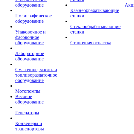
оборудование
Акц
Камнеобрабатывающие
Полиграфическое
станки
оборудование
Стеклообрабатывающие
Упаковочное и
станки
фасовочное
оборудование
Станочная оснастка
Лабораторное
оборудование
Смазочное, масло- и
топливораздаточное
оборудование
Мотопомпы
Весовое
оборудование
Генераторы
Конвейеры и
транспортеры