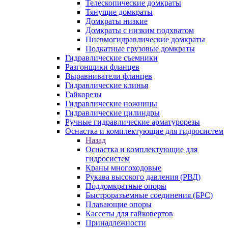
Телескопические домкраты
Тянущие домкраты
Домкраты низкие
Домкраты с низким подхватом
Пневмогидравлические домкраты
Подкатные грузовые домкраты
Гидравлические съемники
Разгонщики фланцев
Выравниватели фланцев
Гидравлические клинья
Гайкорезы
Гидравлические ножницы
Гидравлические цилиндры
Ручные гидравлические арматурорезы
Оснастка и комплектующие для гидросистем
Назад
Оснастка и комплектующие для
гидросистем
Краны многоходовые
Рукава высокого давления (РВД)
Поддомкратные опоры
Быстроразъемные соединения (БРС)
Плавающие опоры
Кассеты для гайковертов
Принадлежности