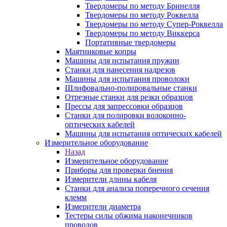
Твердомеры по методу Бринелля
Твердомеры по методу Роквелла
Твердомеры по методу Супер-Роквелла
Твердомеры по методу Виккерса
Портативные твердомеры
Маятниковые копры
Машины для испытания пружин
Станки для нанесения надрезов
Машины для испытания проволоки
Шлифовально-полировальные станки
Отрезные станки для резки образцов
Прессы для запрессовки образцов
Станки для полировки волоконно-
оптических кабелей
Машины для испытания оптических кабелей
Измерительное оборудование
Назад
Измерительное оборудование
Приборы для проверки биения
Измерители длины кабеля
Станки для анализа поперечного сечения
клемм
Измерители диаметра
Тестеры силы обжима наконечников
проводов