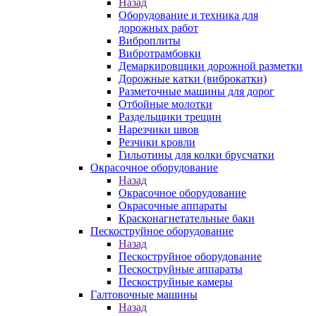
Назад
Оборудование и техника для
дорожных работ
Виброплиты
Вибротрамбовки
Демаркировщики дорожной разметки
Дорожные катки (виброкатки)
Разметочные машины для дорог
Отбойные молотки
Раздельщики трещин
Нарезчики швов
Резчики кровли
Гильотины для колки брусчатки
Окрасочное оборудование
Назад
Окрасочное оборудование
Окрасочные аппараты
Красконагнетательные баки
Пескоструйное оборудование
Назад
Пескоструйное оборудование
Пескоструйные аппараты
Пескоструйные камеры
Галтовочные машины
Назад