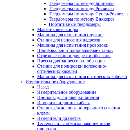
Твердомеры по методу Бринелля
Твердомеры по методу Роквелла
Твердомеры по методу Супер-Роквелла
Твердомеры по методу Виккерса
Портативные твердомеры
Маятниковые копры
Машины для испытания пружин
Станки для нанесения надрезов
Машины для испытания проволоки
Шлифовально-полировальные станки
Отрезные станки для резки образцов
Прессы для запрессовки образцов
Станки для полировки волоконно-
оптических кабелей
Машины для испытания оптических кабелей
Измерительное оборудование
Назад
Измерительное оборудование
Приборы для проверки биения
Измерители длины кабеля
Станки для анализа поперечного сечения
клемм
Измерители диаметра
Тестеры силы обжима наконечников
проводов