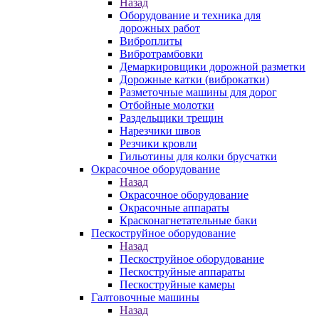
Назад
Оборудование и техника для
дорожных работ
Виброплиты
Вибротрамбовки
Демаркировщики дорожной разметки
Дорожные катки (виброкатки)
Разметочные машины для дорог
Отбойные молотки
Раздельщики трещин
Нарезчики швов
Резчики кровли
Гильотины для колки брусчатки
Окрасочное оборудование
Назад
Окрасочное оборудование
Окрасочные аппараты
Красконагнетательные баки
Пескоструйное оборудование
Назад
Пескоструйное оборудование
Пескоструйные аппараты
Пескоструйные камеры
Галтовочные машины
Назад