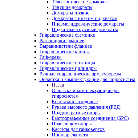
Телескопические домкраты
Тянущие домкраты
Домкраты низкие
Домкраты с низким подхватом
Пневмогидравлические домкраты
Подкатные грузовые домкраты
Гидравлические съемники
Разгонщики фланцев
Выравниватели фланцев
Гидравлические клинья
Гайкорезы
Гидравлические ножницы
Гидравлические цилиндры
Ручные гидравлические арматурорезы
Оснастка и комплектующие для гидросистем
Назад
Оснастка и комплектующие для
гидросистем
Краны многоходовые
Рукава высокого давления (РВД)
Поддомкратные опоры
Быстроразъемные соединения (БРС)
Плавающие опоры
Кассеты для гайковертов
Принадлежности