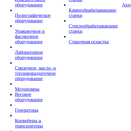
оборудование
Акц
Камнеобрабатывающие
Полиграфическое
станки
оборудование
Стеклообрабатывающие
Упаковочное и
станки
фасовочное
оборудование
Станочная оснастка
Лабораторное
оборудование
Смазочное, масло- и
топливораздаточное
оборудование
Мотопомпы
Весовое
оборудование
Генераторы
Конвейеры и
транспортеры