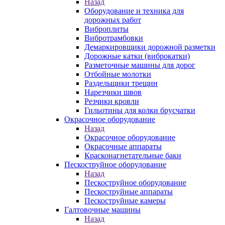
Назад
Оборудование и техника для
дорожных работ
Виброплиты
Вибротрамбовки
Демаркировщики дорожной разметки
Дорожные катки (виброкатки)
Разметочные машины для дорог
Отбойные молотки
Раздельщики трещин
Нарезчики швов
Резчики кровли
Гильотины для колки брусчатки
Окрасочное оборудование
Назад
Окрасочное оборудование
Окрасочные аппараты
Красконагнетательные баки
Пескоструйное оборудование
Назад
Пескоструйное оборудование
Пескоструйные аппараты
Пескоструйные камеры
Галтовочные машины
Назад