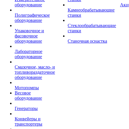
оборудование
Акц
Камнеобрабатывающие
Полиграфическое
станки
оборудование
Стеклообрабатывающие
Упаковочное и
станки
фасовочное
оборудование
Станочная оснастка
Лабораторное
оборудование
Смазочное, масло- и
топливораздаточное
оборудование
Мотопомпы
Весовое
оборудование
Генераторы
Конвейеры и
транспортеры