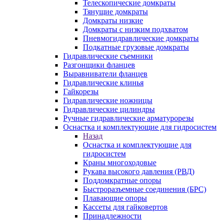
Телескопические домкраты
Тянущие домкраты
Домкраты низкие
Домкраты с низким подхватом
Пневмогидравлические домкраты
Подкатные грузовые домкраты
Гидравлические съемники
Разгонщики фланцев
Выравниватели фланцев
Гидравлические клинья
Гайкорезы
Гидравлические ножницы
Гидравлические цилиндры
Ручные гидравлические арматурорезы
Оснастка и комплектующие для гидросистем
Назад
Оснастка и комплектующие для
гидросистем
Краны многоходовые
Рукава высокого давления (РВД)
Поддомкратные опоры
Быстроразъемные соединения (БРС)
Плавающие опоры
Кассеты для гайковертов
Принадлежности