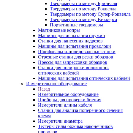
Твердомеры по методу Бринелля
Твердомеры по методу Роквелла
Твердомеры по методу Супер-Роквелла
Твердомеры по методу Виккерса
Портативные твердомеры
Маятниковые копры
Машины для испытания пружин
Станки для нанесения надрезов
Машины для испытания проволоки
Шлифовально-полировальные станки
Отрезные станки для резки образцов
Прессы для запрессовки образцов
Станки для полировки волоконно-
оптических кабелей
Машины для испытания оптических кабелей
Измерительное оборудование
Назад
Измерительное оборудование
Приборы для проверки биения
Измерители длины кабеля
Станки для анализа поперечного сечения
клемм
Измерители диаметра
Тестеры силы обжима наконечников
проводов