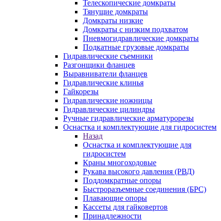
Телескопические домкраты
Тянущие домкраты
Домкраты низкие
Домкраты с низким подхватом
Пневмогидравлические домкраты
Подкатные грузовые домкраты
Гидравлические съемники
Разгонщики фланцев
Выравниватели фланцев
Гидравлические клинья
Гайкорезы
Гидравлические ножницы
Гидравлические цилиндры
Ручные гидравлические арматурорезы
Оснастка и комплектующие для гидросистем
Назад
Оснастка и комплектующие для
гидросистем
Краны многоходовые
Рукава высокого давления (РВД)
Поддомкратные опоры
Быстроразъемные соединения (БРС)
Плавающие опоры
Кассеты для гайковертов
Принадлежности