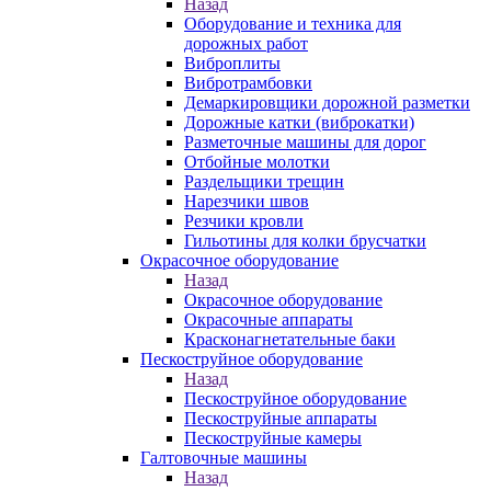
Назад
Оборудование и техника для
дорожных работ
Виброплиты
Вибротрамбовки
Демаркировщики дорожной разметки
Дорожные катки (виброкатки)
Разметочные машины для дорог
Отбойные молотки
Раздельщики трещин
Нарезчики швов
Резчики кровли
Гильотины для колки брусчатки
Окрасочное оборудование
Назад
Окрасочное оборудование
Окрасочные аппараты
Красконагнетательные баки
Пескоструйное оборудование
Назад
Пескоструйное оборудование
Пескоструйные аппараты
Пескоструйные камеры
Галтовочные машины
Назад