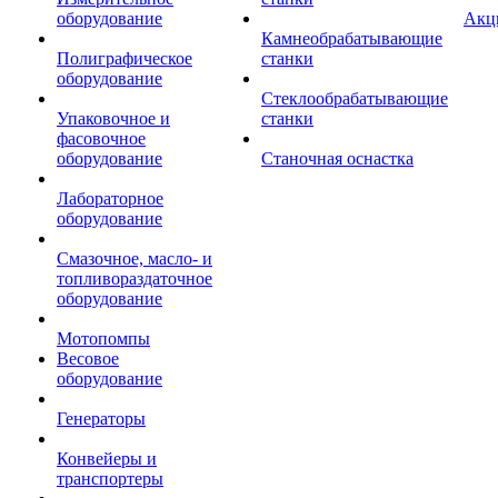
оборудование
Акц
Камнеобрабатывающие
Полиграфическое
станки
оборудование
Стеклообрабатывающие
Упаковочное и
станки
фасовочное
оборудование
Станочная оснастка
Лабораторное
оборудование
Смазочное, масло- и
топливораздаточное
оборудование
Мотопомпы
Весовое
оборудование
Генераторы
Конвейеры и
транспортеры