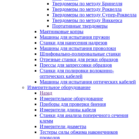
Твердомеры по методу Бринелля
Твердомеры по методу Роквелла
Твердомеры по методу Супер-Роквелла
Твердомеры по методу Виккерса
Портативные твердомеры
Маятниковые копры
Машины для испытания пружин
Станки для нанесения надрезов
Машины для испытания проволоки
Шлифовально-полировальные станки
Отрезные станки для резки образцов
Прессы для запрессовки образцов
Станки для полировки волоконно-
оптических кабелей
Машины для испытания оптических кабелей
Измерительное оборудование
Назад
Измерительное оборудование
Приборы для проверки биения
Измерители длины кабеля
Станки для анализа поперечного сечения
клемм
Измерители диаметра
Тестеры силы обжима наконечников
проводов