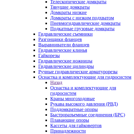
Телескопические домкраты
Тянущие домкраты
Домкраты низкие
Домкраты с низким подхватом
Пневмогидравлические домкраты
Подкатные грузовые домкраты
Гидравлические съемники
Разгонщики фланцев
Выравниватели фланцев
Гидравлические клинья
Гайкорезы
Гидравлические ножницы
Гидравлические цилиндры
Ручные гидравлические арматурорезы
Оснастка и комплектующие для гидросистем
Назад
Оснастка и комплектующие для
гидросистем
Краны многоходовые
Рукава высокого давления (РВД)
Поддомкратные опоры
Быстроразъемные соединения (БРС)
Плавающие опоры
Кассеты для гайковертов
Принадлежности