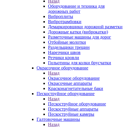
Назад
Оборудование и техника для
дорожных работ
Виброплиты
Вибротрамбовки
Демаркировщики дорожной разметки
Дорожные катки (виброкатки)
Разметочные машины для дорог
Отбойные молотки
Раздельщики трещин
Нарезчики швов
Резчики кровли
Гильотины для колки брусчатки
Окрасочное оборудование
Назад
Окрасочное оборудование
Окрасочные аппараты
Красконагнетательные баки
Пескоструйное оборудование
Назад
Пескоструйное оборудование
Пескоструйные аппараты
Пескоструйные камеры
Галтовочные машины
Назад