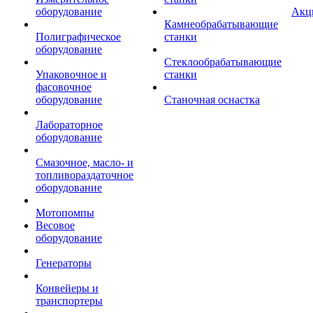
оборудование
Акц
Камнеобрабатывающие
Полиграфическое
станки
оборудование
Стеклообрабатывающие
Упаковочное и
станки
фасовочное
оборудование
Станочная оснастка
Лабораторное
оборудование
Смазочное, масло- и
топливораздаточное
оборудование
Мотопомпы
Весовое
оборудование
Генераторы
Конвейеры и
транспортеры