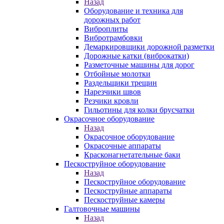
Назад
Оборудование и техника для
дорожных работ
Виброплиты
Вибротрамбовки
Демаркировщики дорожной разметки
Дорожные катки (виброкатки)
Разметочные машины для дорог
Отбойные молотки
Раздельщики трещин
Нарезчики швов
Резчики кровли
Гильотины для колки брусчатки
Окрасочное оборудование
Назад
Окрасочное оборудование
Окрасочные аппараты
Красконагнетательные баки
Пескоструйное оборудование
Назад
Пескоструйное оборудование
Пескоструйные аппараты
Пескоструйные камеры
Галтовочные машины
Назад