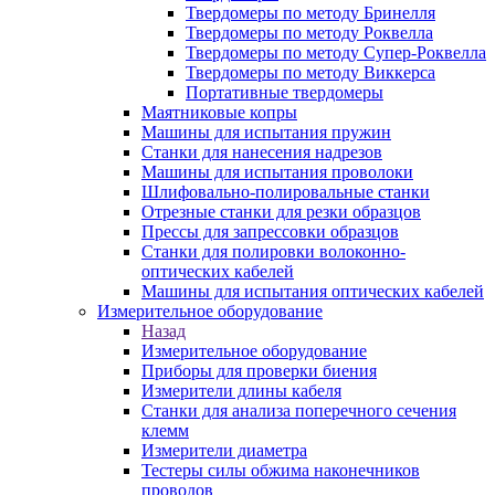
Твердомеры по методу Бринелля
Твердомеры по методу Роквелла
Твердомеры по методу Супер-Роквелла
Твердомеры по методу Виккерса
Портативные твердомеры
Маятниковые копры
Машины для испытания пружин
Станки для нанесения надрезов
Машины для испытания проволоки
Шлифовально-полировальные станки
Отрезные станки для резки образцов
Прессы для запрессовки образцов
Станки для полировки волоконно-
оптических кабелей
Машины для испытания оптических кабелей
Измерительное оборудование
Назад
Измерительное оборудование
Приборы для проверки биения
Измерители длины кабеля
Станки для анализа поперечного сечения
клемм
Измерители диаметра
Тестеры силы обжима наконечников
проводов