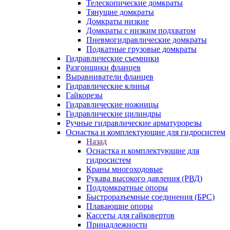
Телескопические домкраты
Тянущие домкраты
Домкраты низкие
Домкраты с низким подхватом
Пневмогидравлические домкраты
Подкатные грузовые домкраты
Гидравлические съемники
Разгонщики фланцев
Выравниватели фланцев
Гидравлические клинья
Гайкорезы
Гидравлические ножницы
Гидравлические цилиндры
Ручные гидравлические арматурорезы
Оснастка и комплектующие для гидросистем
Назад
Оснастка и комплектующие для
гидросистем
Краны многоходовые
Рукава высокого давления (РВД)
Поддомкратные опоры
Быстроразъемные соединения (БРС)
Плавающие опоры
Кассеты для гайковертов
Принадлежности