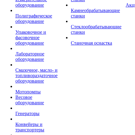
оборудование
Акц
Камнеобрабатывающие
Полиграфическое
станки
оборудование
Стеклообрабатывающие
Упаковочное и
станки
фасовочное
оборудование
Станочная оснастка
Лабораторное
оборудование
Смазочное, масло- и
топливораздаточное
оборудование
Мотопомпы
Весовое
оборудование
Генераторы
Конвейеры и
транспортеры