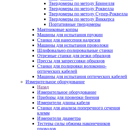
Твердомеры по методу Бринелля
Твердомеры по методу Роквелла
Твердомеры по методу Супер-Роквелла
Твердомеры по методу Виккерса
Портативные твердомеры
Маятниковые копры
Машины для испытания пружин
Станки для нанесения надрезов
Машины для испытания проволоки
Шлифовально-полировальные станки
Отрезные станки для резки образцов
Прессы для запрессовки образцов
Станки для полировки волоконно-
оптических кабелей
Машины для испытания оптических кабелей
Измерительное оборудование
Назад
Измерительное оборудование
Приборы для проверки биения
Измерители длины кабеля
Станки для анализа поперечного сечения
клемм
Измерители диаметра
Тестеры силы обжима наконечников
проводов