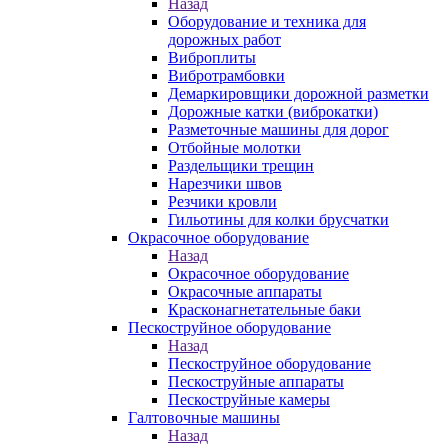
Назад
Оборудование и техника для
дорожных работ
Виброплиты
Вибротрамбовки
Демаркировщики дорожной разметки
Дорожные катки (виброкатки)
Разметочные машины для дорог
Отбойные молотки
Раздельщики трещин
Нарезчики швов
Резчики кровли
Гильотины для колки брусчатки
Окрасочное оборудование
Назад
Окрасочное оборудование
Окрасочные аппараты
Красконагнетательные баки
Пескоструйное оборудование
Назад
Пескоструйное оборудование
Пескоструйные аппараты
Пескоструйные камеры
Галтовочные машины
Назад