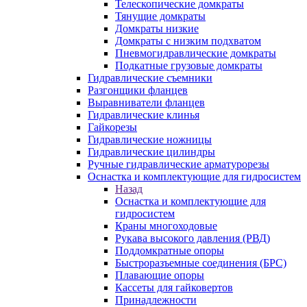
Телескопические домкраты
Тянущие домкраты
Домкраты низкие
Домкраты с низким подхватом
Пневмогидравлические домкраты
Подкатные грузовые домкраты
Гидравлические съемники
Разгонщики фланцев
Выравниватели фланцев
Гидравлические клинья
Гайкорезы
Гидравлические ножницы
Гидравлические цилиндры
Ручные гидравлические арматурорезы
Оснастка и комплектующие для гидросистем
Назад
Оснастка и комплектующие для
гидросистем
Краны многоходовые
Рукава высокого давления (РВД)
Поддомкратные опоры
Быстроразъемные соединения (БРС)
Плавающие опоры
Кассеты для гайковертов
Принадлежности