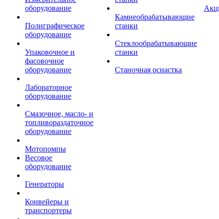
оборудование
Акц
Камнеобрабатывающие
Полиграфическое
станки
оборудование
Стеклообрабатывающие
Упаковочное и
станки
фасовочное
оборудование
Станочная оснастка
Лабораторное
оборудование
Смазочное, масло- и
топливораздаточное
оборудование
Мотопомпы
Весовое
оборудование
Генераторы
Конвейеры и
транспортеры