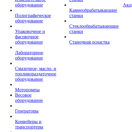
оборудование
Акц
Камнеобрабатывающие
Полиграфическое
станки
оборудование
Стеклообрабатывающие
Упаковочное и
станки
фасовочное
оборудование
Станочная оснастка
Лабораторное
оборудование
Смазочное, масло- и
топливораздаточное
оборудование
Мотопомпы
Весовое
оборудование
Генераторы
Конвейеры и
транспортеры