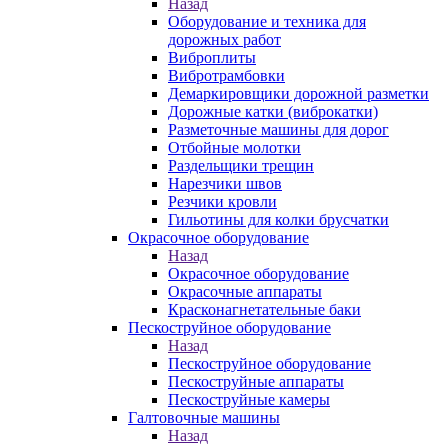
Назад
Оборудование и техника для
дорожных работ
Виброплиты
Вибротрамбовки
Демаркировщики дорожной разметки
Дорожные катки (виброкатки)
Разметочные машины для дорог
Отбойные молотки
Раздельщики трещин
Нарезчики швов
Резчики кровли
Гильотины для колки брусчатки
Окрасочное оборудование
Назад
Окрасочное оборудование
Окрасочные аппараты
Красконагнетательные баки
Пескоструйное оборудование
Назад
Пескоструйное оборудование
Пескоструйные аппараты
Пескоструйные камеры
Галтовочные машины
Назад