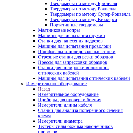
Твердомеры по методу Бринелля
Твердомеры по методу Роквелла
Твердомеры по методу Супер-Роквелла
Твердомеры по методу Виккерса
Портативные твердомеры
Маятниковые копры
Машины для испытания пружин
Станки для нанесения надрезов
Машины для испытания проволоки
Шлифовально-полировальные станки
Отрезные станки для резки образцов
Прессы для запрессовки образцов
Станки для полировки волоконно-
оптических кабелей
Машины для испытания оптических кабелей
Измерительное оборудование
Назад
Измерительное оборудование
Приборы для проверки биения
Измерители длины кабеля
Станки для анализа поперечного сечения
клемм
Измерители диаметра
Тестеры силы обжима наконечников
проводов