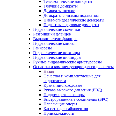
Телескопические домкраты
Тянущие домкраты
Домкраты низкие
Домкраты с низким подхватом
Пневмогидравлические домкраты
Подкатные грузовые домкраты
Гидравлические съемники
Разгонщики фланцев
Выравниватели фланцев
Гидравлические клинья
Гайкорезы
Гидравлические ножницы
Гидравлические цилиндры
Ручные гидравлические арматурорезы
Оснастка и комплектующие для гидросистем
Назад
Оснастка и комплектующие для
гидросистем
Краны многоходовые
Рукава высокого давления (РВД)
Поддомкратные опоры
Быстроразъемные соединения (БРС)
Плавающие опоры
Кассеты для гайковертов
Принадлежности