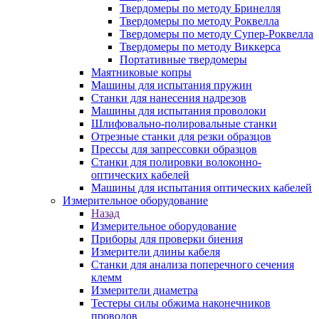
Твердомеры по методу Бринелля
Твердомеры по методу Роквелла
Твердомеры по методу Супер-Роквелла
Твердомеры по методу Виккерса
Портативные твердомеры
Маятниковые копры
Машины для испытания пружин
Станки для нанесения надрезов
Машины для испытания проволоки
Шлифовально-полировальные станки
Отрезные станки для резки образцов
Прессы для запрессовки образцов
Станки для полировки волоконно-
оптических кабелей
Машины для испытания оптических кабелей
Измерительное оборудование
Назад
Измерительное оборудование
Приборы для проверки биения
Измерители длины кабеля
Станки для анализа поперечного сечения
клемм
Измерители диаметра
Тестеры силы обжима наконечников
проводов