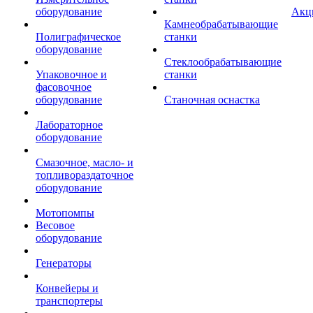
оборудование
Акц
Камнеобрабатывающие
Полиграфическое
станки
оборудование
Стеклообрабатывающие
Упаковочное и
станки
фасовочное
оборудование
Станочная оснастка
Лабораторное
оборудование
Смазочное, масло- и
топливораздаточное
оборудование
Мотопомпы
Весовое
оборудование
Генераторы
Конвейеры и
транспортеры