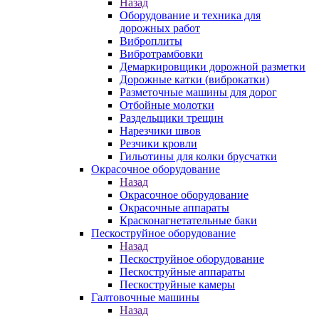
Назад
Оборудование и техника для
дорожных работ
Виброплиты
Вибротрамбовки
Демаркировщики дорожной разметки
Дорожные катки (виброкатки)
Разметочные машины для дорог
Отбойные молотки
Раздельщики трещин
Нарезчики швов
Резчики кровли
Гильотины для колки брусчатки
Окрасочное оборудование
Назад
Окрасочное оборудование
Окрасочные аппараты
Красконагнетательные баки
Пескоструйное оборудование
Назад
Пескоструйное оборудование
Пескоструйные аппараты
Пескоструйные камеры
Галтовочные машины
Назад