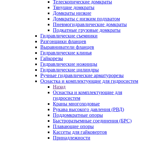
Телескопические домкраты
Тянущие домкраты
Домкраты низкие
Домкраты с низким подхватом
Пневмогидравлические домкраты
Подкатные грузовые домкраты
Гидравлические съемники
Разгонщики фланцев
Выравниватели фланцев
Гидравлические клинья
Гайкорезы
Гидравлические ножницы
Гидравлические цилиндры
Ручные гидравлические арматурорезы
Оснастка и комплектующие для гидросистем
Назад
Оснастка и комплектующие для
гидросистем
Краны многоходовые
Рукава высокого давления (РВД)
Поддомкратные опоры
Быстроразъемные соединения (БРС)
Плавающие опоры
Кассеты для гайковертов
Принадлежности