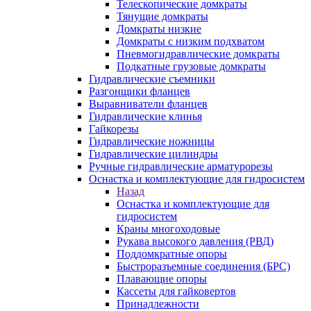
Телескопические домкраты
Тянущие домкраты
Домкраты низкие
Домкраты с низким подхватом
Пневмогидравлические домкраты
Подкатные грузовые домкраты
Гидравлические съемники
Разгонщики фланцев
Выравниватели фланцев
Гидравлические клинья
Гайкорезы
Гидравлические ножницы
Гидравлические цилиндры
Ручные гидравлические арматурорезы
Оснастка и комплектующие для гидросистем
Назад
Оснастка и комплектующие для
гидросистем
Краны многоходовые
Рукава высокого давления (РВД)
Поддомкратные опоры
Быстроразъемные соединения (БРС)
Плавающие опоры
Кассеты для гайковертов
Принадлежности