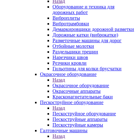
Назад
Оборудование и техника для
дорожных работ
Виброплиты
Вибротрамбовки
Демаркировщики дорожной разметки
Дорожные катки (виброкатки)
Разметочные машины для дорог
Отбойные молотки
Раздельщики трещин
Нарезчики швов
Резчики кровли
Гильотины для колки брусчатки
Окрасочное оборудование
Назад
Окрасочное оборудование
Окрасочные аппараты
Красконагнетательные баки
Пескоструйное оборудование
Назад
Пескоструйное оборудование
Пескоструйные аппараты
Пескоструйные камеры
Галтовочные машины
Назад