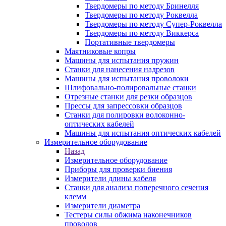
Твердомеры по методу Бринелля
Твердомеры по методу Роквелла
Твердомеры по методу Супер-Роквелла
Твердомеры по методу Виккерса
Портативные твердомеры
Маятниковые копры
Машины для испытания пружин
Станки для нанесения надрезов
Машины для испытания проволоки
Шлифовально-полировальные станки
Отрезные станки для резки образцов
Прессы для запрессовки образцов
Станки для полировки волоконно-
оптических кабелей
Машины для испытания оптических кабелей
Измерительное оборудование
Назад
Измерительное оборудование
Приборы для проверки биения
Измерители длины кабеля
Станки для анализа поперечного сечения
клемм
Измерители диаметра
Тестеры силы обжима наконечников
проводов