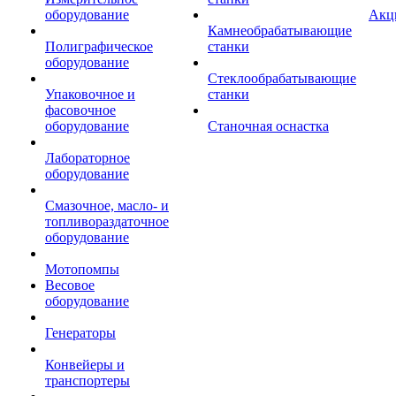
оборудование
Акц
Камнеобрабатывающие
Полиграфическое
станки
оборудование
Стеклообрабатывающие
Упаковочное и
станки
фасовочное
оборудование
Станочная оснастка
Лабораторное
оборудование
Смазочное, масло- и
топливораздаточное
оборудование
Мотопомпы
Весовое
оборудование
Генераторы
Конвейеры и
транспортеры