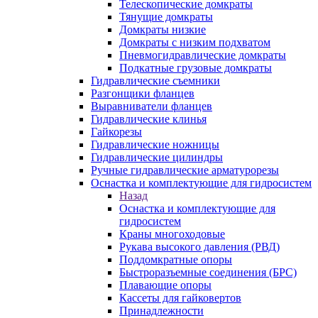
Телескопические домкраты
Тянущие домкраты
Домкраты низкие
Домкраты с низким подхватом
Пневмогидравлические домкраты
Подкатные грузовые домкраты
Гидравлические съемники
Разгонщики фланцев
Выравниватели фланцев
Гидравлические клинья
Гайкорезы
Гидравлические ножницы
Гидравлические цилиндры
Ручные гидравлические арматурорезы
Оснастка и комплектующие для гидросистем
Назад
Оснастка и комплектующие для
гидросистем
Краны многоходовые
Рукава высокого давления (РВД)
Поддомкратные опоры
Быстроразъемные соединения (БРС)
Плавающие опоры
Кассеты для гайковертов
Принадлежности