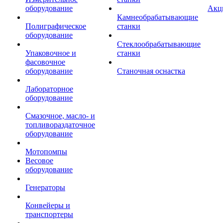
оборудование
Акц
Камнеобрабатывающие
Полиграфическое
станки
оборудование
Стеклообрабатывающие
Упаковочное и
станки
фасовочное
оборудование
Станочная оснастка
Лабораторное
оборудование
Смазочное, масло- и
топливораздаточное
оборудование
Мотопомпы
Весовое
оборудование
Генераторы
Конвейеры и
транспортеры