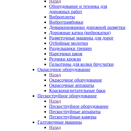
Назад
Оборудование и техника для
дорожных работ
Виброплиты
Вибротрамбовки
Демаркировщики дорожной разметки
Дорожные катки (виброкатки)
Разметочные машины для дорог
Отбойные молотки
Раздельщики трещин
Нарезчики швов
Резчики кровли
Гильотины для колки брусчатки
Окрасочное оборудование
Назад
Окрасочное оборудование
Окрасочные аппараты
Красконагнетательные баки
Пескоструйное оборудование
Назад
Пескоструйное оборудование
Пескоструйные аппараты
Пескоструйные камеры
Галтовочные машины
Назад