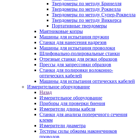
Твердомеры по методу Бринелля
Твердомеры по методу Роквелла
Твердомеры по методу Супер-Роквелла
Твердомеры по методу Виккерса
Портативные твердомеры
Маятниковые копры
Машины для испытания пружин
Станки для нанесения надрезов
Машины для испытания проволоки
Шлифовально-полировальные станки
Отрезные станки для резки образцов
Прессы для запрессовки образцов
Станки для полировки волоконно-
оптических кабелей
Машины для испытания оптических кабелей
Измерительное оборудование
Назад
Измерительное оборудование
Приборы для проверки биения
Измерители длины кабеля
Станки для анализа поперечного сечения
клемм
Измерители диаметра
Тестеры силы обжима наконечников
проводов