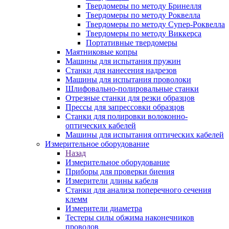
Твердомеры по методу Бринелля
Твердомеры по методу Роквелла
Твердомеры по методу Супер-Роквелла
Твердомеры по методу Виккерса
Портативные твердомеры
Маятниковые копры
Машины для испытания пружин
Станки для нанесения надрезов
Машины для испытания проволоки
Шлифовально-полировальные станки
Отрезные станки для резки образцов
Прессы для запрессовки образцов
Станки для полировки волоконно-
оптических кабелей
Машины для испытания оптических кабелей
Измерительное оборудование
Назад
Измерительное оборудование
Приборы для проверки биения
Измерители длины кабеля
Станки для анализа поперечного сечения
клемм
Измерители диаметра
Тестеры силы обжима наконечников
проводов