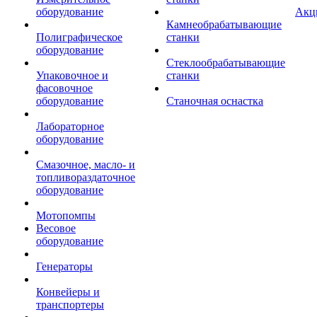
оборудование
Акц
Камнеобрабатывающие
Полиграфическое
станки
оборудование
Стеклообрабатывающие
Упаковочное и
станки
фасовочное
оборудование
Станочная оснастка
Лабораторное
оборудование
Смазочное, масло- и
топливораздаточное
оборудование
Мотопомпы
Весовое
оборудование
Генераторы
Конвейеры и
транспортеры