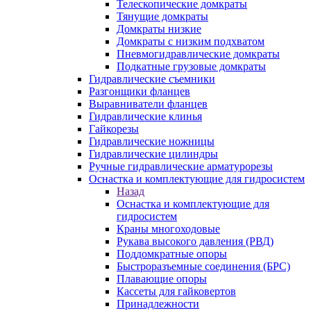
Телескопические домкраты
Тянущие домкраты
Домкраты низкие
Домкраты с низким подхватом
Пневмогидравлические домкраты
Подкатные грузовые домкраты
Гидравлические съемники
Разгонщики фланцев
Выравниватели фланцев
Гидравлические клинья
Гайкорезы
Гидравлические ножницы
Гидравлические цилиндры
Ручные гидравлические арматурорезы
Оснастка и комплектующие для гидросистем
Назад
Оснастка и комплектующие для
гидросистем
Краны многоходовые
Рукава высокого давления (РВД)
Поддомкратные опоры
Быстроразъемные соединения (БРС)
Плавающие опоры
Кассеты для гайковертов
Принадлежности