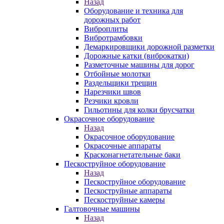
Назад
Оборудование и техника для
дорожных работ
Виброплиты
Вибротрамбовки
Демаркировщики дорожной разметки
Дорожные катки (виброкатки)
Разметочные машины для дорог
Отбойные молотки
Раздельщики трещин
Нарезчики швов
Резчики кровли
Гильотины для колки брусчатки
Окрасочное оборудование
Назад
Окрасочное оборудование
Окрасочные аппараты
Красконагнетательные баки
Пескоструйное оборудование
Назад
Пескоструйное оборудование
Пескоструйные аппараты
Пескоструйные камеры
Галтовочные машины
Назад