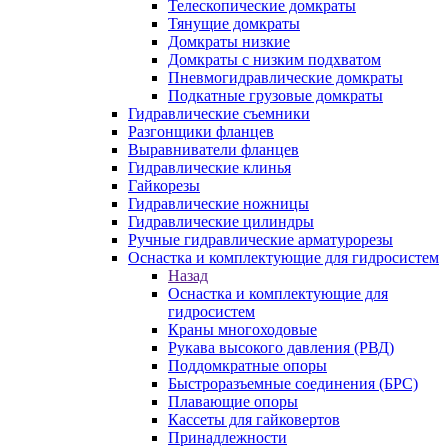
Телескопические домкраты
Тянущие домкраты
Домкраты низкие
Домкраты с низким подхватом
Пневмогидравлические домкраты
Подкатные грузовые домкраты
Гидравлические съемники
Разгонщики фланцев
Выравниватели фланцев
Гидравлические клинья
Гайкорезы
Гидравлические ножницы
Гидравлические цилиндры
Ручные гидравлические арматурорезы
Оснастка и комплектующие для гидросистем
Назад
Оснастка и комплектующие для
гидросистем
Краны многоходовые
Рукава высокого давления (РВД)
Поддомкратные опоры
Быстроразъемные соединения (БРС)
Плавающие опоры
Кассеты для гайковертов
Принадлежности