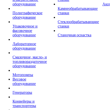
оборудование
Акц
Камнеобрабатывающие
Полиграфическое
станки
оборудование
Стеклообрабатывающие
Упаковочное и
станки
фасовочное
оборудование
Станочная оснастка
Лабораторное
оборудование
Смазочное, масло- и
топливораздаточное
оборудование
Мотопомпы
Весовое
оборудование
Генераторы
Конвейеры и
транспортеры