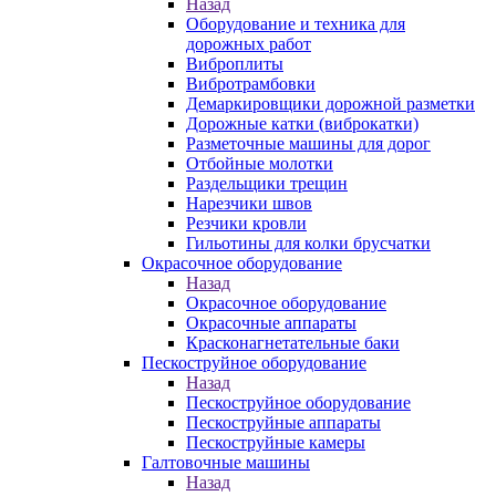
Назад
Оборудование и техника для
дорожных работ
Виброплиты
Вибротрамбовки
Демаркировщики дорожной разметки
Дорожные катки (виброкатки)
Разметочные машины для дорог
Отбойные молотки
Раздельщики трещин
Нарезчики швов
Резчики кровли
Гильотины для колки брусчатки
Окрасочное оборудование
Назад
Окрасочное оборудование
Окрасочные аппараты
Красконагнетательные баки
Пескоструйное оборудование
Назад
Пескоструйное оборудование
Пескоструйные аппараты
Пескоструйные камеры
Галтовочные машины
Назад