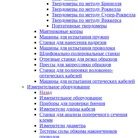
Твердомеры по методу Бринелля
Твердомеры по методу Роквелла
Твердомеры по методу Супер-Роквелла
Твердомеры по методу Виккерса
Портативные твердомеры
Маятниковые копры
Машины для испытания пружин
Станки для нанесения надрезов
Машины для испытания проволоки
Шлифовально-полировальные станки
Отрезные станки для резки образцов
Прессы для запрессовки образцов
Станки для полировки волоконно-
оптических кабелей
Машины для испытания оптических кабелей
Измерительное оборудование
Назад
Измерительное оборудование
Приборы для проверки биения
Измерители длины кабеля
Станки для анализа поперечного сечения
клемм
Измерители диаметра
Тестеры силы обжима наконечников
проводов