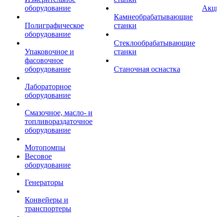
оборудование
Акц
Камнеобрабатывающие
Полиграфическое
станки
оборудование
Стеклообрабатывающие
Упаковочное и
станки
фасовочное
оборудование
Станочная оснастка
Лабораторное
оборудование
Смазочное, масло- и
топливораздаточное
оборудование
Мотопомпы
Весовое
оборудование
Генераторы
Конвейеры и
транспортеры