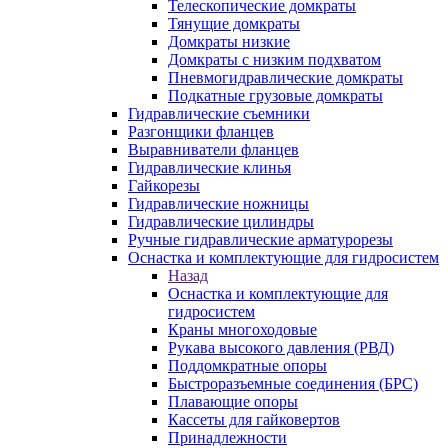
Телескопические домкраты
Тянущие домкраты
Домкраты низкие
Домкраты с низким подхватом
Пневмогидравлические домкраты
Подкатные грузовые домкраты
Гидравлические съемники
Разгонщики фланцев
Выравниватели фланцев
Гидравлические клинья
Гайкорезы
Гидравлические ножницы
Гидравлические цилиндры
Ручные гидравлические арматурорезы
Оснастка и комплектующие для гидросистем
Назад
Оснастка и комплектующие для
гидросистем
Краны многоходовые
Рукава высокого давления (РВД)
Поддомкратные опоры
Быстроразъемные соединения (БРС)
Плавающие опоры
Кассеты для гайковертов
Принадлежности