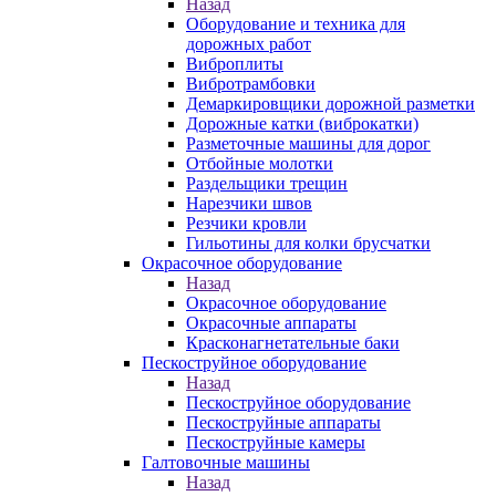
Назад
Оборудование и техника для
дорожных работ
Виброплиты
Вибротрамбовки
Демаркировщики дорожной разметки
Дорожные катки (виброкатки)
Разметочные машины для дорог
Отбойные молотки
Раздельщики трещин
Нарезчики швов
Резчики кровли
Гильотины для колки брусчатки
Окрасочное оборудование
Назад
Окрасочное оборудование
Окрасочные аппараты
Красконагнетательные баки
Пескоструйное оборудование
Назад
Пескоструйное оборудование
Пескоструйные аппараты
Пескоструйные камеры
Галтовочные машины
Назад