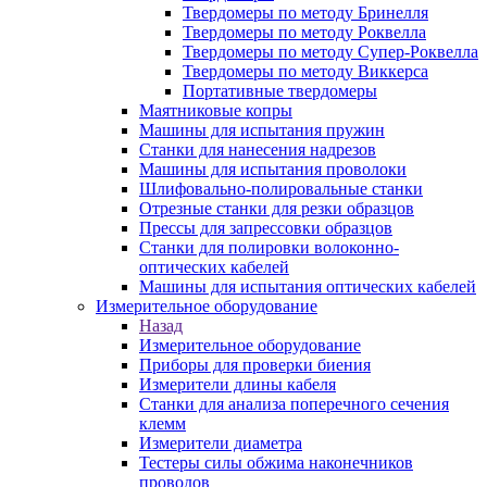
Твердомеры по методу Бринелля
Твердомеры по методу Роквелла
Твердомеры по методу Супер-Роквелла
Твердомеры по методу Виккерса
Портативные твердомеры
Маятниковые копры
Машины для испытания пружин
Станки для нанесения надрезов
Машины для испытания проволоки
Шлифовально-полировальные станки
Отрезные станки для резки образцов
Прессы для запрессовки образцов
Станки для полировки волоконно-
оптических кабелей
Машины для испытания оптических кабелей
Измерительное оборудование
Назад
Измерительное оборудование
Приборы для проверки биения
Измерители длины кабеля
Станки для анализа поперечного сечения
клемм
Измерители диаметра
Тестеры силы обжима наконечников
проводов