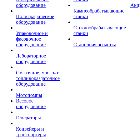
оборудование
Акц
Камнеобрабатывающие
Полиграфическое
станки
оборудование
Стеклообрабатывающие
Упаковочное и
станки
фасовочное
оборудование
Станочная оснастка
Лабораторное
оборудование
Смазочное, масло- и
топливораздаточное
оборудование
Мотопомпы
Весовое
оборудование
Генераторы
Конвейеры и
транспортеры