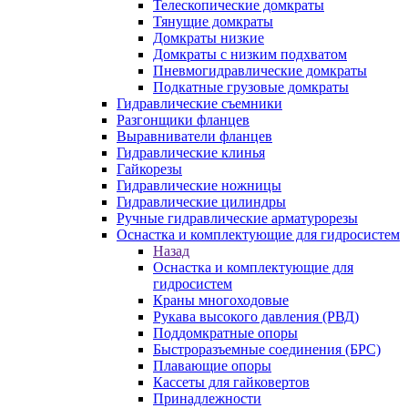
Телескопические домкраты
Тянущие домкраты
Домкраты низкие
Домкраты с низким подхватом
Пневмогидравлические домкраты
Подкатные грузовые домкраты
Гидравлические съемники
Разгонщики фланцев
Выравниватели фланцев
Гидравлические клинья
Гайкорезы
Гидравлические ножницы
Гидравлические цилиндры
Ручные гидравлические арматурорезы
Оснастка и комплектующие для гидросистем
Назад
Оснастка и комплектующие для
гидросистем
Краны многоходовые
Рукава высокого давления (РВД)
Поддомкратные опоры
Быстроразъемные соединения (БРС)
Плавающие опоры
Кассеты для гайковертов
Принадлежности