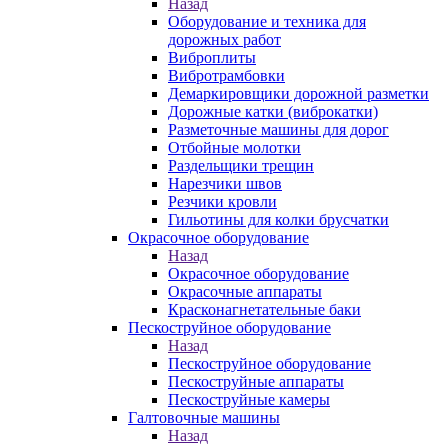
Назад
Оборудование и техника для
дорожных работ
Виброплиты
Вибротрамбовки
Демаркировщики дорожной разметки
Дорожные катки (виброкатки)
Разметочные машины для дорог
Отбойные молотки
Раздельщики трещин
Нарезчики швов
Резчики кровли
Гильотины для колки брусчатки
Окрасочное оборудование
Назад
Окрасочное оборудование
Окрасочные аппараты
Красконагнетательные баки
Пескоструйное оборудование
Назад
Пескоструйное оборудование
Пескоструйные аппараты
Пескоструйные камеры
Галтовочные машины
Назад