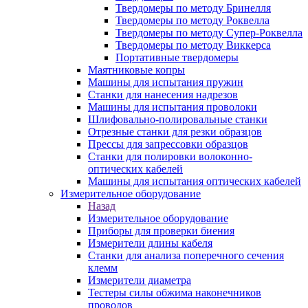
Твердомеры по методу Бринелля
Твердомеры по методу Роквелла
Твердомеры по методу Супер-Роквелла
Твердомеры по методу Виккерса
Портативные твердомеры
Маятниковые копры
Машины для испытания пружин
Станки для нанесения надрезов
Машины для испытания проволоки
Шлифовально-полировальные станки
Отрезные станки для резки образцов
Прессы для запрессовки образцов
Станки для полировки волоконно-
оптических кабелей
Машины для испытания оптических кабелей
Измерительное оборудование
Назад
Измерительное оборудование
Приборы для проверки биения
Измерители длины кабеля
Станки для анализа поперечного сечения
клемм
Измерители диаметра
Тестеры силы обжима наконечников
проводов